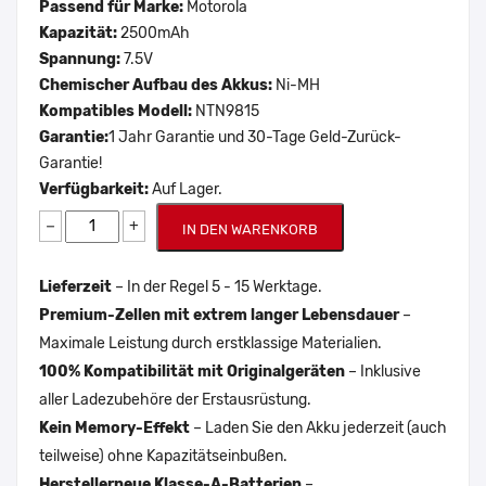
Passend für Marke:
Motorola
Kapazität:
2500mAh
Spannung:
7.5V
Chemischer Aufbau des Akkus:
Ni-MH
Kompatibles Modell:
NTN9815
Garantie:
1 Jahr Garantie und 30-Tage Geld-Zurück-
Garantie!
Verfügbarkeit:
Auf Lager.
−
+
IN DEN WARENKORB
Lieferzeit
– In der Regel 5 - 15 Werktage.
Premium-Zellen mit extrem langer Lebensdauer
–
Maximale Leistung durch erstklassige Materialien.
100% Kompatibilität mit Originalgeräten
– Inklusive
aller Ladezubehöre der Erstausrüstung.
Kein Memory-Effekt
– Laden Sie den Akku jederzeit (auch
teilweise) ohne Kapazitätseinbußen.
Herstellerneue Klasse-A-Batterien
–