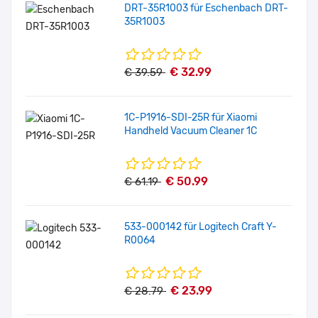
DRT-35R1003 für Eschenbach DRT-
35R1003
€ 32.99
€ 39.59
1C-P1916-SDI-25R für Xiaomi
Handheld Vacuum Cleaner 1C
€ 50.99
€ 61.19
533-000142 für Logitech Craft Y-
R0064
€ 23.99
€ 28.79