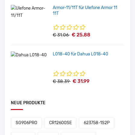
Armor-11/11T für Ulefone Armor 11
11T
€ 25.88
€ 31.06
L018-40 für Dahua L018-40
€ 31.99
€ 38.39
NEUE PRODUKTE
SG906PRO
CR12600SE
623758-1S2P