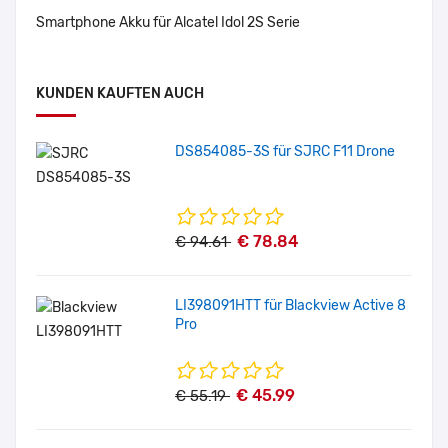
Smartphone Akku für Alcatel Idol 2S Serie
KUNDEN KAUFTEN AUCH
DS854085-3S für SJRC F11 Drone
€ 78.84
€ 94.61
LI398091HTT für Blackview Active 8
Pro
€ 45.99
€ 55.19