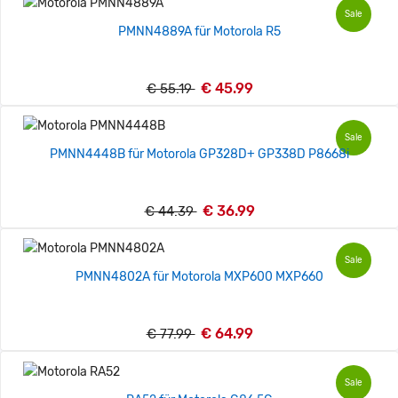
Sale
PMNN4889A für Motorola R5
€ 45.99
€ 55.19
Sale
PMNN4448B für Motorola GP328D+ GP338D P8668i
€ 36.99
€ 44.39
Sale
PMNN4802A für Motorola MXP600 MXP660
€ 64.99
€ 77.99
Sale