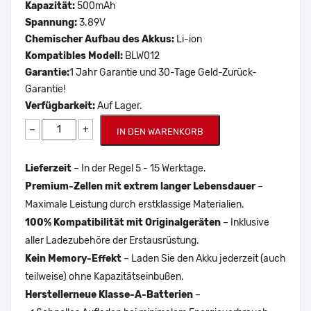
Kapazität:
500mAh
Spannung:
3.89V
Chemischer Aufbau des Akkus:
Li-ion
Kompatibles Modell:
BLW012
Garantie:
1 Jahr Garantie und 30-Tage Geld-Zurück-
Garantie!
Verfügbarkeit:
Auf Lager.
−
+
IN DEN WARENKORB
Lieferzeit
– In der Regel 5 - 15 Werktage.
Premium-Zellen mit extrem langer Lebensdauer
–
Maximale Leistung durch erstklassige Materialien.
100% Kompatibilität mit Originalgeräten
– Inklusive
aller Ladezubehöre der Erstausrüstung.
Kein Memory-Effekt
– Laden Sie den Akku jederzeit (auch
teilweise) ohne Kapazitätseinbußen.
Herstellerneue Klasse-A-Batterien
–