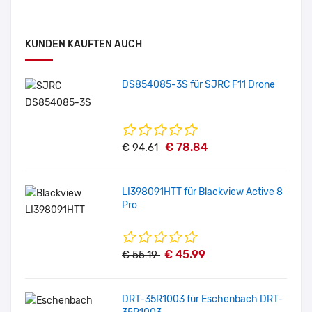
KUNDEN KAUFTEN AUCH
DS854085-3S für SJRC F11 Drone
€ 78.84
€ 94.61
LI398091HTT für Blackview Active 8
Pro
€ 45.99
€ 55.19
DRT-35R1003 für Eschenbach DRT-