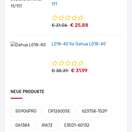
11T
€ 25.88
€ 31.06
L018-40 für Dahua L018-40
€ 31.99
€ 38.39
NEUE PRODUKTE
SG906PRO
CR12600SE
623758-1S2P
061384
A1672
E3E01-60132