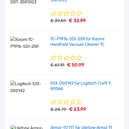
35R1003
€ 32.99
€ 39.59
1C-P1916-SDI-25R für Xiaomi
Handheld Vacuum Cleaner 1C
€ 50.99
€ 61.19
533-000142 für Logitech Craft Y-
R0064
€ 23.99
€ 28.79
Armor-11/11T für Ulefone Armor 11