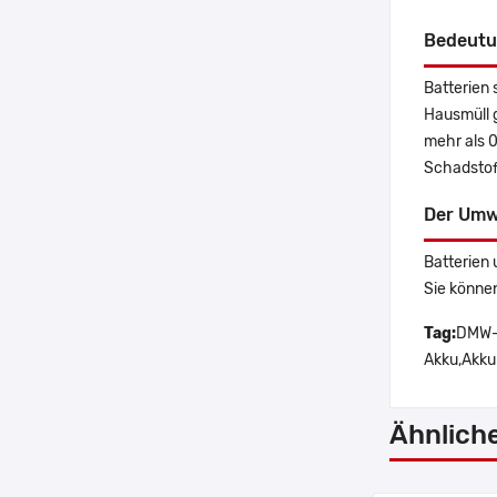
Bedeutu
Batterien 
Hausmüll 
mehr als 
Schadstoff
Der Umw
Batterien 
Sie könne
Tag:
DMW-B
Akku,Akku
Ähnlich