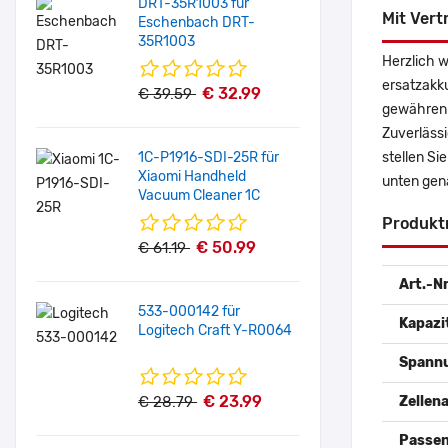
DRT-35R1003 für
Mit Vert
Eschenbach DRT-
35R1003
Herzlich 
ersatzakk
€ 32.99
€ 39.59
gewähren 
Zuverlässi
1C-P1916-SDI-25R für
stellen S
Xiaomi Handheld
unten gen
Vacuum Cleaner 1C
Produkt
€ 50.99
€ 61.19
Art.-Nr
533-000142 für
Kapazi
Logitech Craft Y-R0064
Spann
€ 23.99
€ 28.79
Zellena
Passen