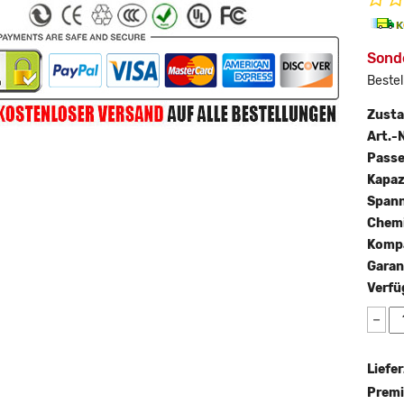
Sonde
Bestel
Zust
Art.-N
Passe
Kapaz
Span
Chemi
Kompa
Garan
Verfü
−
Liefer
Premi