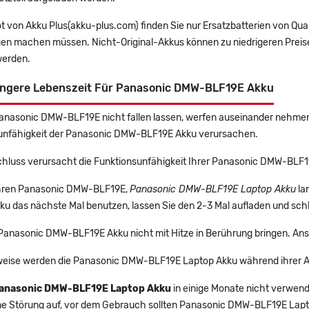
t von Akku Plus(akku-plus.com) finden Sie nur Ersatzbatterien von Qu
gen machen müssen. Nicht-Original-Akkus können zu niedrigeren Preise
erden.
ängere Lebenszeit Für Panasonic DMW-BLF19E Akku
Panasonic DMW-BLF19E nicht fallen lassen, werfen auseinander nehmen u
unfähigkeit der Panasonic DMW-BLF19E Akku verursachen.
chluss verursacht die Funktionsunfähigkeit Ihrer Panasonic DMW-BLF1
 Ihren Panasonic DMW-BLF19E,
Panasonic DMW-BLF19E Laptop Akku
la
u das nächste Mal benutzen, lassen Sie den 2-3 Mal aufladen und schl
 Panasonic DMW-BLF19E Akku nicht mit Hitze in Berührung bringen. Ans
eise werden die Panasonic DMW-BLF19E Laptop Akku während ihrer A
anasonic DMW-BLF19E Laptop Akku
in einige Monate nicht verwende
ine Störung auf, vor dem Gebrauch sollten Panasonic DMW-BLF19E Lapt