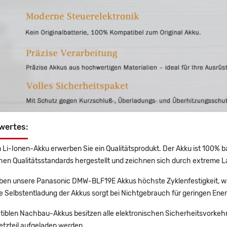
wertes:
 Li-Ionen-Akku erwerben Sie ein Qualitätsprodukt. Der Akku ist 100% b
en Qualitätsstandards hergestellt und zeichnen sich durch extreme La
en unsere Panasonic DMW-BLF19E Akkus höchste Zyklenfestigkeit, wa
e Selbstentladung der Akkus sorgt bei Nichtgebrauch für geringen Ener
tiblen Nachbau-Akkus besitzen alle elektronischen Sicherheitsvorkehr
etzteil aufgeladen werden.