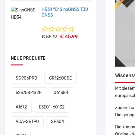
HB34 für SinoGNSS T30
GNSS
€ 45.99
€ 55.19
NEUE PRODUKTE
Wissens
SG906PRO
CR12600SE
Mit diesem
623758-1S2P
061384
europäisch
A1672
E3E01-60132
Zudem hab
Die gering
VCA-SBT90
SP304
Die kompa
Original-N