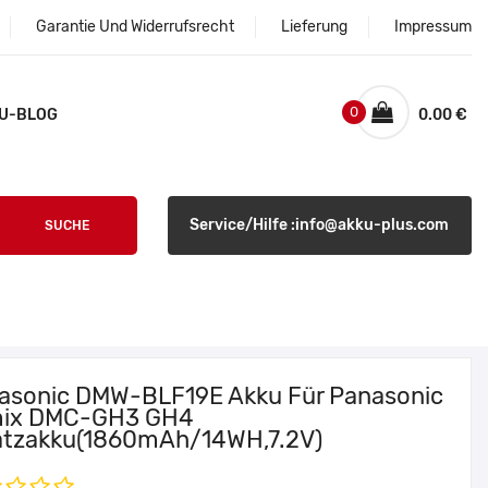
Garantie Und Widerrufsrecht
Lieferung
Impressum
0
U-BLOG
0.00 €
Service/Hilfe :info@akku-plus.com
SUCHE
asonic DMW-BLF19E Akku Für Panasonic
ix DMC-GH3 GH4
atzakku(1860mAh/14WH,7.2V)