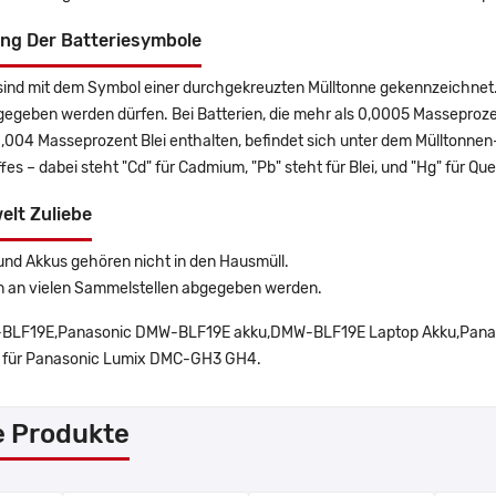
ng Der Batteriesymbole
sind mit dem Symbol einer durchgekreuzten Mülltonne gekennzeichnet. 
gegeben werden dürfen. Bei Batterien, die mehr als 0,0005 Masseproz
0,004 Masseprozent Blei enthalten, befindet sich unter dem Mülltonn
es – dabei steht "Cd" für Cadmium, "Pb" steht für Blei, und "Hg" für Que
elt Zuliebe
und Akkus gehören nicht in den Hausmüll.
n an vielen Sammelstellen abgegeben werden.
LF19E,Panasonic DMW-BLF19E akku,DMW-BLF19E Laptop Akku,Panas
 für Panasonic Lumix DMC-GH3 GH4.
e Produkte