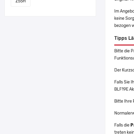
Z55H
Im Angebo
keine Sor
bezogen w
Tipps L
Bitte die 
Funktions
Der Kurzs
Falls Sie
BLF19E Akk
Bitte Ihre
Normalerw
Falls die
P
treten ke