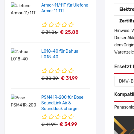
Armor-11/11T für Ulefone
Elektr
Armor 11 11T
Zertif
Hinweis: V
€ 25.88
€ 31.06
Dieser Akk
dem Origi
L018-40 für Dahua
Warenzeich
L018-40
Ersetzt 
€ 31.99
€ 38.39
DMW-B
Kompati
PSM41R-200 für Bose
SoundLink Air &
Panasoni
Sounddock charger
€ 34.99
€ 41.99