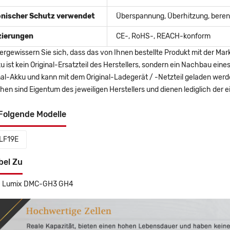
onischer Schutz verwendet
Überspannung, Überhitzung, berent
izierungen
CE-, RoHS-, REACH-konform
ergewissern Sie sich, dass das von Ihnen bestellte Produkt mit der Mar
u ist kein Original-Ersatzteil des Herstellers, sondern ein Nachbau ei
nal-Akku und kann mit dem Original-Ladegerät / -Netzteil geladen wer
en sind Eigentum des jeweiligen Herstellers und dienen lediglich der ei
Folgende Modelle
LF19E
bel Zu
c Lumix DMC-GH3 GH4