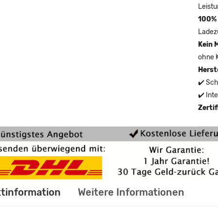
Leistu
100% 
Ladez
Kein 
ohne 
Herst
✔️ Sch
✔️ Int
Zerti
tinformation
Weitere Informationen