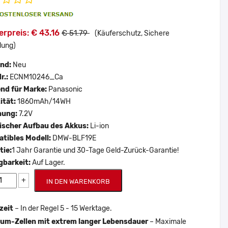
rpreis: € 43.16
€ 51.79
(Käuferschutz, Sichere
lung)
and:
Neu
r.:
ECNM10246_Ca
nd für Marke:
Panasonic
ität:
1860mAh/14WH
nung:
7.2V
scher Aufbau des Akkus:
Li-ion
tibles Modell:
DMW-BLF19E
tie:
1 Jahr Garantie und 30-Tage Geld-Zurück-Garantie!
gbarkeit:
Auf Lager.
+
IN DEN WARENKORB
zeit
– In der Regel 5 - 15 Werktage.
um-Zellen mit extrem langer Lebensdauer
– Maximale