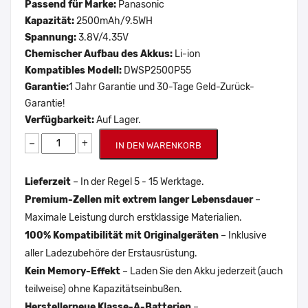
Passend für Marke:
Panasonic
Kapazität:
2500mAh/9.5WH
Spannung:
3.8V/4.35V
Chemischer Aufbau des Akkus:
Li-ion
Kompatibles Modell:
DWSP2500P55
Garantie:
1 Jahr Garantie und 30-Tage Geld-Zurück-
Garantie!
Verfügbarkeit:
Auf Lager.
−
+
IN DEN WARENKORB
Lieferzeit
– In der Regel 5 - 15 Werktage.
Premium-Zellen mit extrem langer Lebensdauer
–
Maximale Leistung durch erstklassige Materialien.
100% Kompatibilität mit Originalgeräten
– Inklusive
aller Ladezubehöre der Erstausrüstung.
Kein Memory-Effekt
– Laden Sie den Akku jederzeit (auch
teilweise) ohne Kapazitätseinbußen.
Herstellerneue Klasse-A-Batterien
–