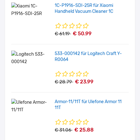
1C-P1916-SDI-25R für Xiaomi
Handheld Vacuum Cleaner 1C
€ 50.99
€ 61.19
533-000142 für Logitech Craft Y-
R0064
€ 23.99
€ 28.79
Armor-11/11T für Ulefone Armor 11
11T
€ 25.88
€ 31.06