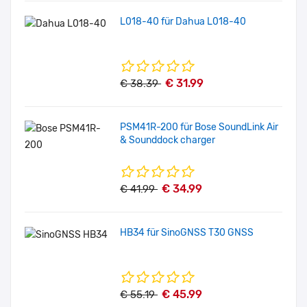
L018-40 für Dahua L018-40
€ 31.99
€ 38.39
PSM41R-200 für Bose SoundLink Air
& Sounddock charger
€ 34.99
€ 41.99
HB34 für SinoGNSS T30 GNSS
€ 45.99
€ 55.19