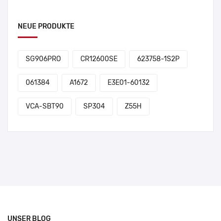
NEUE PRODUKTE
SG906PRO
CR12600SE
623758-1S2P
061384
A1672
E3E01-60132
VCA-SBT90
SP304
Z55H
UNSER BLOG