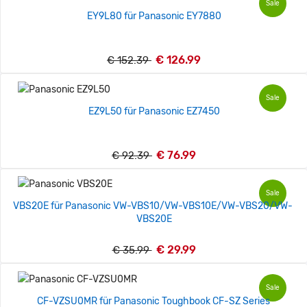
Sale
EY9L80 für Panasonic EY7880
€ 126.99
€ 152.39
Sale
EZ9L50 für Panasonic EZ7450
€ 76.99
€ 92.39
Sale
VBS20E für Panasonic VW-VBS10/VW-VBS10E/VW-VBS20/VW-
VBS20E
€ 29.99
€ 35.99
Sale
CF-VZSU0MR für Panasonic Toughbook CF-SZ Series