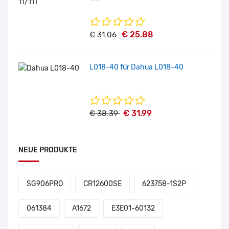
€ 25.88
€ 31.06
L018-40 für Dahua L018-40
€ 31.99
€ 38.39
NEUE PRODUKTE
SG906PRO
CR12600SE
623758-1S2P
061384
A1672
E3E01-60132