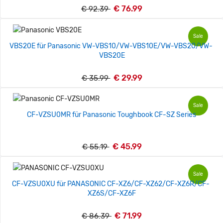
€ 76.99
€ 92.39
Sale
VBS20E für Panasonic VW-VBS10/VW-VBS10E/VW-VBS20/VW-
VBS20E
€ 29.99
€ 35.99
Sale
CF-VZSU0MR für Panasonic Toughbook CF-SZ Series
€ 45.99
€ 55.19
Sale
CF-VZSU0XU für PANASONIC CF-XZ6/CF-XZ62/CF-XZ6R/CF-
XZ6S/CF-XZ6F
€ 71.99
€ 86.39