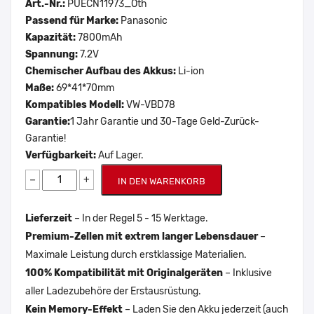
Art.-Nr.:
PUECN11973_Oth
Passend für Marke:
Panasonic
Kapazität:
7800mAh
Spannung:
7.2V
Chemischer Aufbau des Akkus:
Li-ion
Maße:
69*41*70mm
Kompatibles Modell:
VW-VBD78
Garantie:
1 Jahr Garantie und 30-Tage Geld-Zurück-
Garantie!
Verfügbarkeit:
Auf Lager.
−
+
IN DEN WARENKORB
Lieferzeit
– In der Regel 5 - 15 Werktage.
Premium-Zellen mit extrem langer Lebensdauer
–
Maximale Leistung durch erstklassige Materialien.
100% Kompatibilität mit Originalgeräten
– Inklusive
aller Ladezubehöre der Erstausrüstung.
Kein Memory-Effekt
– Laden Sie den Akku jederzeit (auch