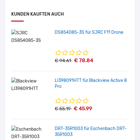
KUNDEN KAUFTEN AUCH
DS854085-3S für SJRC F11 Drone
€ 78.84
€ 94.61
LI398091HTT für Blackview Active 8
Pro
€ 45.99
€ 55.19
DRT-35R1003 für Eschenbach DRT-
35R1003