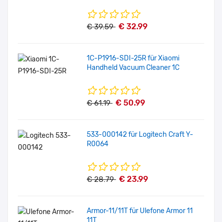
€ 32.99
€ 39.59
1C-P1916-SDI-25R für Xiaomi
Handheld Vacuum Cleaner 1C
€ 50.99
€ 61.19
533-000142 für Logitech Craft Y-
R0064
€ 23.99
€ 28.79
Armor-11/11T für Ulefone Armor 11
11T