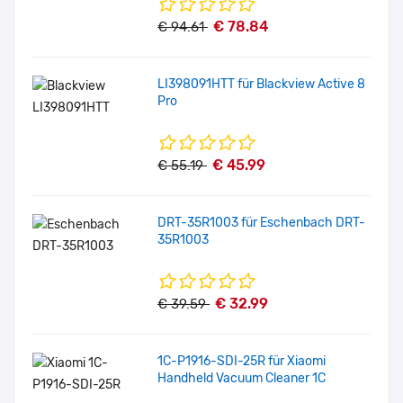
€ 78.84
€ 94.61
LI398091HTT für Blackview Active 8
Pro
€ 45.99
€ 55.19
DRT-35R1003 für Eschenbach DRT-
35R1003
€ 32.99
€ 39.59
1C-P1916-SDI-25R für Xiaomi
Handheld Vacuum Cleaner 1C