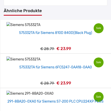
Ähnliche Produkte
Sale
575332TA für Siemens 810D 840D(Black Plug)
€ 23.99
€ 28.79
Sale
575332TA für Siemens 6FC5247-0AA18-0AA0
€ 23.99
€ 28.79
Sale
291-8BA20-0XA0 für Siemens S7-200 PLC CPU224XP PLUS