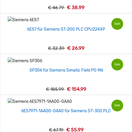
€ 38.99
€ 46.79
Sale
6ES7 für Siemens S7-200 PLC CPU224XP
€ 26.99
€ 32.39
Sale
SP306 für Siemens Simatic Field PG M6
€ 154.99
€ 185.99
Sale
6ES7971-1AA00-0AA0 für Siemens S7-300 PLC
€ 55.99
€ 67.19