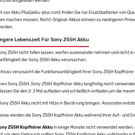
etzteil aufgeladen werden.
t von Akku Plus(akku-plus.com) finden Sie nur Ersatzbatterien von Qu
gen machen müssen. Nicht-Original-Akkus können zu niedrigeren Preise
erden.
ängere Lebenszeit Für Sony Z55H Akku
Sony Z55H nicht fallen lassen, werfen auseinander nehmen und nicht in 
unfähigkeit der Sony Z55H Akku verursachen.
chluss verursacht die Funktionsunfähigkeit Ihrer Sony Z55H Kopfhörer
Ihren Sony Z55H,
Sony Z55H Kopfhörer Akku
langfristig nicht verwend
lassen Sie den 2-3 Mal aufladen und schließlich entladen,um die maxim
 Sony Z55H Akku nicht mit Hitze in Berührung bringen. Ansonsten entst
eise werden die Sony Z55H Kopfhörer Akku während ihrer Auf- und En
ony Z55H Kopfhörer Akku
in einige Monate nicht verwendet werden, di
uf, vor dem Gebrauch sollten Sony Z55H Kopfhörer Akku vollständig au