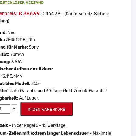
erpreis: € 386.99
€ 464.39
(Käuferschutz, Sichere
lung)
and:
Neu
r.:
ZE3519DE_Oth
nd für Marke:
Sony
ität:
70mAh
nung:
3.85V
scher Aufbau des Akkus:
:
12.1*5.4MM
tibles Modell:
Z55H
tie:
1 Jahr Garantie und 30-Tage Geld-Zurück-Garantie!
gbarkeit:
Auf Lager.
+
IN DEN WARENKORB
zeit
– In der Regel 5 - 15 Werktage.
um-Zellen mit extrem langer Lebensdauer
– Maximale