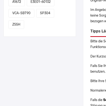
Original-N
A1672
E3E01-60132
Im Angebo
VCA-SBT90
SP304
keine Sor
bezogen w
Z55H
Tipps L
Bitte die 
Funktions
Der Kurzs
Falls Sie 
benutzen, 
Bitte Ihre
Normalerw
Falls die
S
Störung a