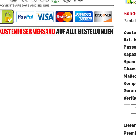
Sond
Bestel
Zust
Art.-N
Passe
Kapaz
Span
Chemi
Maße
Kompa
Garan
Verfü
−
Liefer
Premi