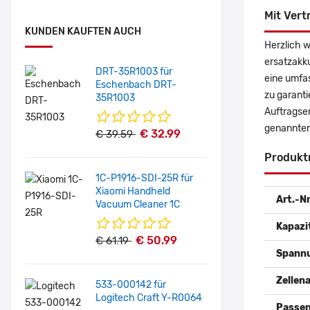
Mit Vert
KUNDEN KAUFTEN AUCH
Herzlich 
ersatzakk
DRT-35R1003 für
eine umfas
Eschenbach DRT-
zu garanti
35R1003
Auftragse
genannten
€ 32.99
€ 39.59
Produkt
1C-P1916-SDI-25R für
Xiaomi Handheld
Art.-Nr
Vacuum Cleaner 1C
Kapazi
€ 50.99
€ 61.19
Spann
Zellena
533-000142 für
Logitech Craft Y-R0064
Passen