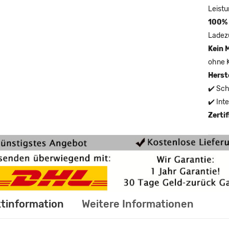
Leistu
100% 
Ladez
Kein 
ohne 
Herst
✔️ Sch
✔️ Int
Zerti
tinformation
Weitere Informationen