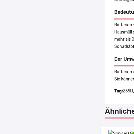
Bedeutu
Batterien 
Hausmüll 
mehr als 
Schadstoff
Der Umw
Batterien 
Sie könne
Tag:
Z55H,
Ähnlich