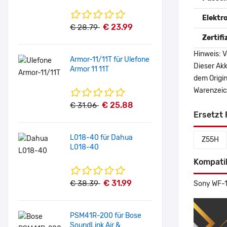
Elektr
€ 23.99
€ 28.79
Zertif
Hinweis: V
Armor-11/11T für Ulefone
Dieser Akk
Armor 11 11T
dem Origi
Warenzeich
€ 25.88
€ 31.06
Ersetzt 
L018-40 für Dahua
Z55H
L018-40
Kompati
€ 31.99
€ 38.39
Sony WF-
PSM41R-200 für Bose
SoundLink Air &