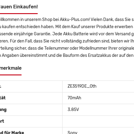
rauen Einkaufen!
willkommen in unserem Shop bei Akku-Plus.com! Vielen Dank, dass S
u kaufen entschieden haben. Mit dem Kauf unserer Produkte erwerben S
sende einjährige Garantie. Jede Akku Batterie wird vor dem Versand g
eren. Für den Fall, dass Sie nicht vollständig zufrieden sind, bieten wir
rteilung sicher, dass die Teilenummer oder Modellnummer Ihrer orig
 Angaben übereinstimmt und die Bauform des Ersatzakkus der auf den 
merkmale
.
ZE3519DE_Oth
tät
70mAh
ung
3.85V
rt
d für Marke
Sony