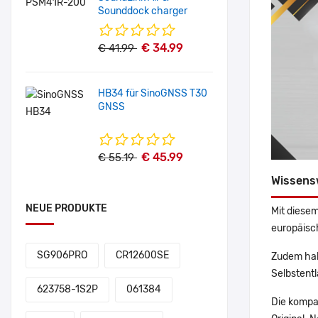
Sounddock charger
€ 34.99
€ 41.99
HB34 für SinoGNSS T30
GNSS
€ 45.99
€ 55.19
Wissens
NEUE PRODUKTE
Mit diesem
europäisch
SG906PRO
CR12600SE
Zudem hab
Selbstentl
623758-1S2P
061384
Die kompa