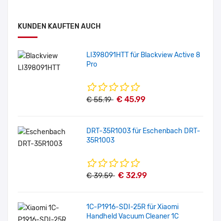
KUNDEN KAUFTEN AUCH
LI398091HTT für Blackview Active 8
Pro
€ 45.99
€ 55.19
DRT-35R1003 für Eschenbach DRT-
35R1003
€ 32.99
€ 39.59
1C-P1916-SDI-25R für Xiaomi
Handheld Vacuum Cleaner 1C