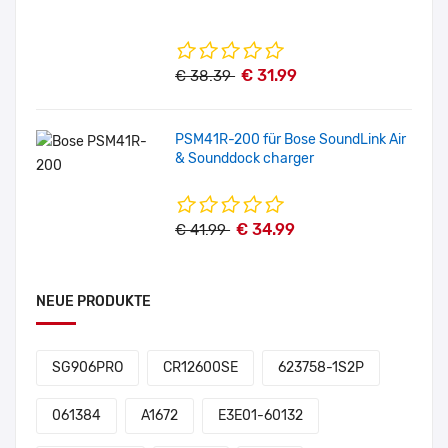
€ 31.99
€ 38.39
PSM41R-200 für Bose SoundLink Air
& Sounddock charger
€ 34.99
€ 41.99
NEUE PRODUKTE
SG906PRO
CR12600SE
623758-1S2P
061384
A1672
E3E01-60132