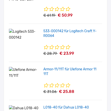
€ 50.99
€ 61.19
533-000142 für Logitech Craft Y-
R0064
€ 23.99
€ 28.79
Armor-11/11T für Ulefone Armor 11
11T
€ 25.88
€ 31.06
L018-40 für Dahua L018-40