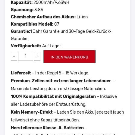
Kapazität:
2500mAh/9.63WH
Spannung:
3.8V
Chemischer Aufbau des Akkus:
Li-ion
Kompatibles Modell:
C7
Garantie:
1 Jahr Garantie und 30-Tage Geld-Zurück-
Garantie!
Verfügbarkeit:
Auf Lager.
−
+
IN DEN WARENKORB
Lieferzeit
– In der Regel 5 - 15 Werktage.
Premium-Zellen mit extrem langer Lebensdauer
–
Maximale Leistung durch erstklassige Materialien.
100% Kompatibilität mit Originalgeräten
– Inklusive
aller Ladezubehöre der Erstausrüstung.
Kein Memory-Effekt
– Laden Sie den Akku jederzeit (auch
teilweise) ohne Kapazitätseinbußen.
Herstellerneue Klasse-A-Batterien
–