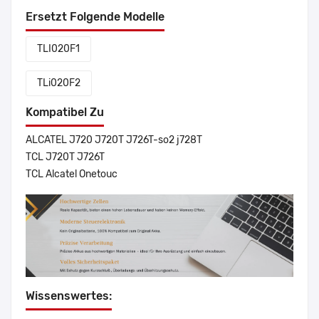
Ersetzt Folgende Modelle
TLI020F1
TLi020F2
Kompatibel Zu
ALCATEL J720 J720T J726T-so2 j728T
TCL J720T J726T
TCL Alcatel Onetouc
Wissenswertes: