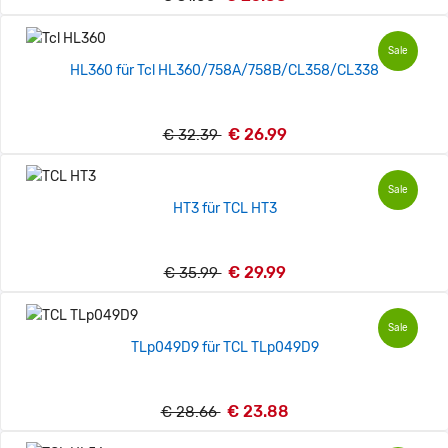
Sale
HL360 für Tcl HL360/758A/758B/CL358/CL338
€ 26.99
€ 32.39
Sale
HT3 für TCL HT3
€ 29.99
€ 35.99
Sale
TLp049D9 für TCL TLp049D9
€ 23.88
€ 28.66