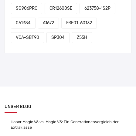
SG906PRO
CR12600SE
623758-1S2P
061384
A1672
E3E01-60132
VCA-SBT90
SP304
Z55H
UNSER BLOG
Honor Magic V6 vs. Magic V5: Ein Generationenvergleich der
Extraklasse