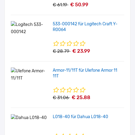
€ 50.99
€ 61.19
533-000142 für Logitech Craft Y-
R0064
€ 23.99
€ 28.79
Armor-11/11T für Ulefone Armor 11
11T
€ 25.88
€ 31.06
L018-40 für Dahua L018-40