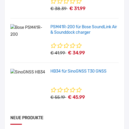
€ 31.99
€ 38.39
PSM41R-200 für Bose SoundLink Air
& Sounddock charger
€ 34.99
€ 41.99
HB34 für SinoGNSS T30 GNSS
€ 45.99
€ 55.19
NEUE PRODUKTE