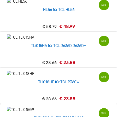
Sale
HL56 für TCL HL56
€ 48.99
€ 58.79
Sale
TLi015HA für TCL J636D J636D+
€ 23.88
€ 28.66
Sale
TLi018HF für TCL P360W
€ 23.88
€ 28.66
Sale