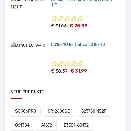
11T
€ 25.88
€ 31.06
L018-40 für Dahua L018-40
€ 31.99
€ 38.39
NEUE PRODUKTE
SG906PRO
CR12600SE
623758-1S2P
061384
A1672
E3E01-60132