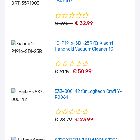
35R1003
€ 32.99
€ 39.59
1C-P1916-SDI-25R für Xiaomi
Handheld Vacuum Cleaner 1C
€ 50.99
€ 61.19
533-000142 für Logitech Craft Y-
R0064
€ 23.99
€ 28.79
Armor-11/11T für Ulefone Armor 11