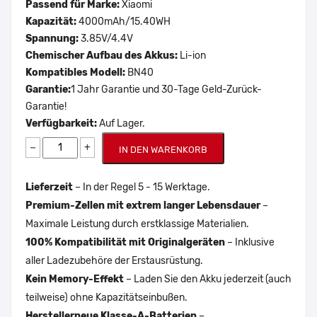
Passend für Marke:
Xiaomi
Kapazität:
4000mAh/15.40WH
Spannung:
3.85V/4.4V
Chemischer Aufbau des Akkus:
Li-ion
Kompatibles Modell:
BN40
Garantie:
1 Jahr Garantie und 30-Tage Geld-Zurück-
Garantie!
Verfügbarkeit:
Auf Lager.
−
+
IN DEN WARENKORB
Lieferzeit
– In der Regel 5 - 15 Werktage.
Premium-Zellen mit extrem langer Lebensdauer
–
Maximale Leistung durch erstklassige Materialien.
100% Kompatibilität mit Originalgeräten
– Inklusive
aller Ladezubehöre der Erstausrüstung.
Kein Memory-Effekt
– Laden Sie den Akku jederzeit (auch
teilweise) ohne Kapazitätseinbußen.
Herstellerneue Klasse-A-Batterien
–