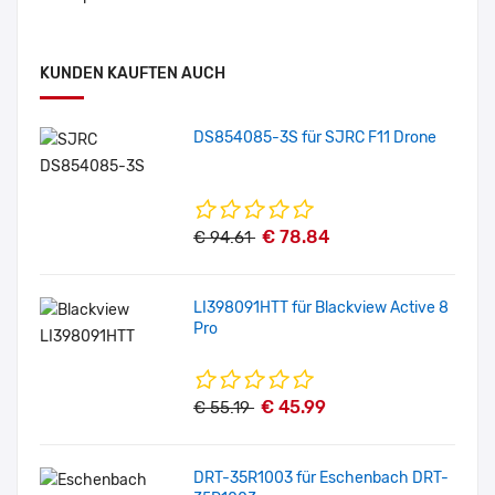
KUNDEN KAUFTEN AUCH
DS854085-3S für SJRC F11 Drone
€ 78.84
€ 94.61
LI398091HTT für Blackview Active 8
Pro
€ 45.99
€ 55.19
DRT-35R1003 für Eschenbach DRT-