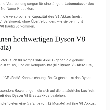
und Verarbeitung sorgen für eine längere
Lebensdauer des
en No-Name-Produkten.
en die versprochene
Kapazität des V8 Akkus
(meist
-Versionen), ohne Übertreibungen, wie sie bei
nicht
 V8
häufig vorkommen.
einen hochwertigen Dyson V8
atz)
ieter (auch für
kompatible Akkus
) geben die genaue
ist 21.6V) und die Kompatibilität (
für Dyson V8 Absolute,
uf CE-/RoHS-Kennzeichnung. Bei Originalen ist das Dyson-
sonders Bewertungen, die sich auf die tatsächliche
Laufzeit
keit des Dyson V8 Ersatzakkus
beziehen.
dler bieten eine Garantie (oft 12 Monate) auf ihre
V8 Akkus
.