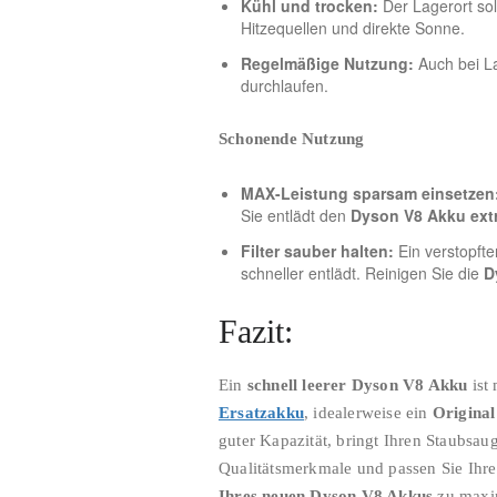
Kühl und trocken:
Der Lagerort soll
Hitzequellen und direkte Sonne.
Regelmäßige Nutzung:
Auch bei La
durchlaufen.
Schonende Nutzung
MAX-Leistung sparsam einsetzen
Sie entlädt den
Dyson V8 Akku ext
Filter sauber halten:
Ein verstopfte
schneller entlädt. Reinigen Sie die
D
Fazit:
Ein
schnell leerer Dyson V8 Akku
ist 
Ersatzakku
, idealerweise ein
Origina
guter Kapazität, bringt Ihren Staubsa
Qualitätsmerkmale und passen Sie Ih
Ihres neuen Dyson V8 Akkus
zu maxim