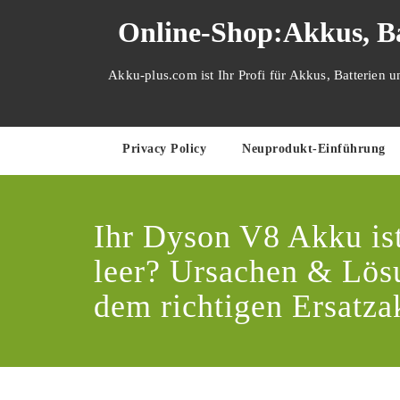
Zum
Online-Shop:Akkus, Ba
Inhalt
springen
Akku-plus.com ist Ihr Profi für Akkus, Batterien 
Privacy Policy
Neuprodukt-Einführung
Ihr Dyson V8 Akku ist
leer? Ursachen & Lös
dem richtigen Ersatza