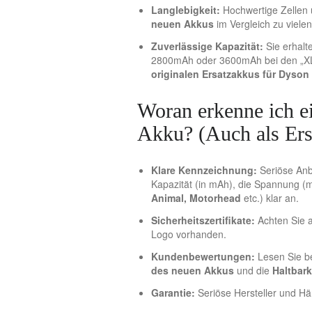
Langlebigkeit:
Hochwertige Zellen 
neuen Akkus
im Vergleich zu viel
Zuverlässige Kapazität:
Sie erhalt
2800mAh oder 3600mAh bei den „XL“
originalen Ersatzakkus für Dyson
Woran erkenne ich 
Akku? (Auch als Ers
Klare Kennzeichnung:
Seriöse Anb
Kapazität (in mAh), die Spannung (me
Animal, Motorhead
etc.) klar an.
Sicherheitszertifikate:
Achten Sie a
Logo vorhanden.
Kundenbewertungen:
Lesen Sie be
des neuen Akkus
und die
Haltbar
Garantie:
Seriöse Hersteller und Hän