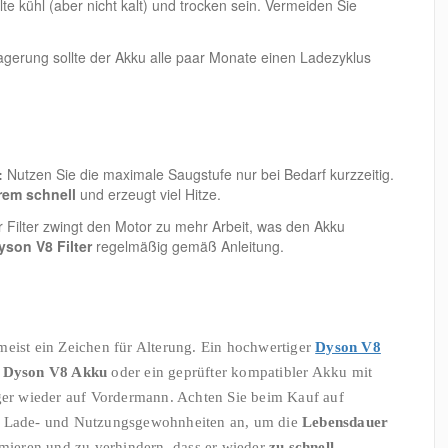
te kühl (aber nicht kalt) und trocken sein. Vermeiden Sie
gerung sollte der Akku alle paar Monate einen Ladezyklus
:
Nutzen Sie die maximale Saugstufe nur bei Bedarf kurzzeitig.
rem schnell
und erzeugt viel Hitze.
r Filter zwingt den Motor zu mehr Arbeit, was den Akku
yson V8 Filter
regelmäßig gemäß Anleitung.
meist ein Zeichen für Alterung. Ein hochwertiger
Dyson V8
l Dyson V8 Akku
oder ein geprüfter kompatibler Akku mit
uger wieder auf Vordermann. Achten Sie beim Kauf auf
re Lade- und Nutzungsgewohnheiten an, um die
Lebensdauer
ieren und zu verhindern, dass er wieder
zu schnell