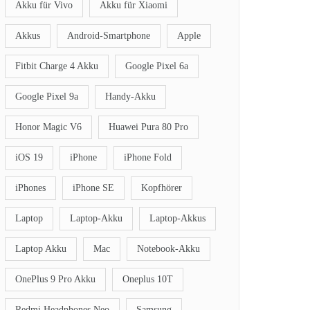
Akku für Vivo
Akku für Xiaomi
Akkus
Android-Smartphone
Apple
Fitbit Charge 4 Akku
Google Pixel 6a
Google Pixel 9a
Handy-Akku
Honor Magic V6
Huawei Pura 80 Pro
iOS 19
iPhone
iPhone Fold
iPhones
iPhone SE
Kopfhörer
Laptop
Laptop-Akku
Laptop-Akkus
Laptop Akku
Mac
Notebook-Akku
OnePlus 9 Pro Akku
Oneplus 10T
Redmi Headphones Neo
Samsung