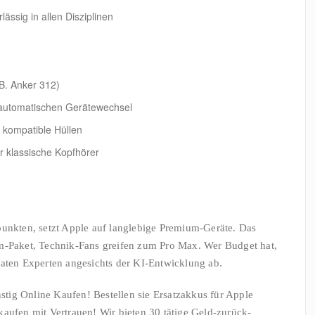
rlässig in allen Disziplinen
B. Anker 312)
r automatischen Gerätewechsel
+ kompatible Hüllen
ür klassische Kopfhörer
punkten, setzt Apple auf langlebige Premium-Geräte. Das
um-Paket, Technik-Fans greifen zum Pro Max. Wer Budget hat,
raten Experten angesichts der KI-Entwicklung ab.
stig Online Kaufen! Bestellen sie Ersatzakkus für Apple
kaufen mit Vertrauen! Wir bieten 30 tätige Geld-zurück-