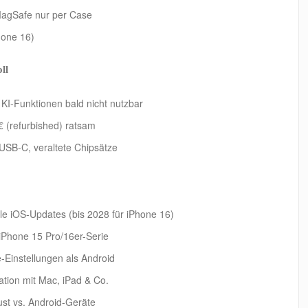
 MagSafe nur per Case
hone 16)
ll
KI-Funktionen bald nicht nutzbar
€ (refurbished) ratsam
 USB-C, veraltete Chipsätze
lle iOS-Updates (bis 2028 für iPhone 16)
 iPhone 15 Pro/16er-Serie
e-Einstellungen als Android
ration mit Mac, iPad & Co.
ust vs. Android-Geräte