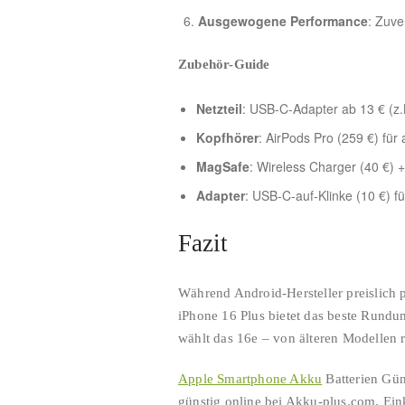
Ausgewogene Performance
: Zuve
Zubehör-Guide
Netzteil
: USB-C-Adapter ab 13 € (z.
Kopfhörer
: AirPods Pro (259 €) fü
MagSafe
: Wireless Charger (40 €) 
Adapter
: USB-C-auf-Klinke (10 €) f
Fazit
Während Android-Hersteller preislich 
iPhone 16 Plus bietet das beste Rund
wählt das 16e – von älteren Modellen 
Apple Smartphone Akku
Batterien Gün
günstig online bei Akku-plus.com. Ein