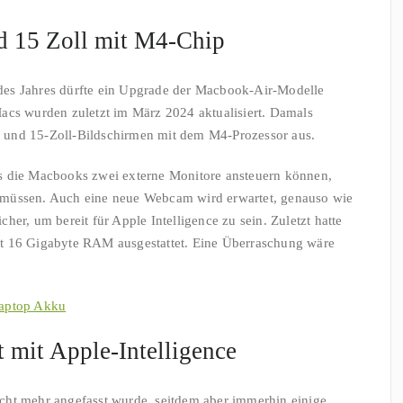
d 15 Zoll mit M4-Chip
es Jahres dürfte ein Upgrade der Macbook-Air-Modelle
acs wurden zuletzt im März 2024 aktualisiert. Damals
13- und 15-Zoll-Bildschirmen mit dem M4-Prozessor aus.
s die Macbooks zwei externe Monitore ansteuern können,
 müssen. Auch eine neue Webcam wird erwartet, genauso wie
her, um bereit für Apple Intelligence zu sein. Zuletzt hatte
t 16 Gigabyte RAM ausgestattet. Eine Überraschung wäre
aptop Akku
t mit Apple-Intelligence
cht mehr angefasst wurde, seitdem aber immerhin einige