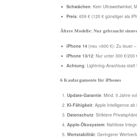
Schwächen
: Kein Ultraweitwinkel,
Preis
: 659 € (120 € günstiger als iP
Ältere Modelle: Nur gebraucht sinnvo
iPhone 14
(neu ≈600 €): Zu teuer – 
iPhone 13/12
: Nur unter 300 €/200 
Achtung
: Lightning-Anschluss statt
6 Kaufargumente für iPhones
Update-Garantie
: Mind. 5 Jahre vo
KI-Fähigkeit
: Apple Intelligence ab
Datenschutz
: Striktere Privatsphär
Apple-Ökosystem
: Nahtlose Integ
Wertstabilität
: Geringerer Wertverl