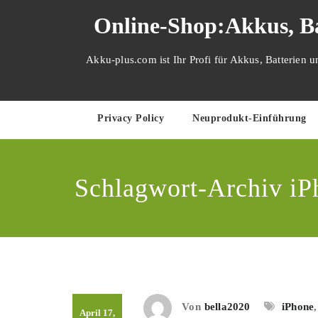
Zum
Online-Shop:Akkus, Ba
Inhalt
springen
Akku-plus.com ist Ihr Profi für Akkus, Batterien 
Privacy Policy
Neuprodukt-Einführung
Schlagwort-Archiv iP
Von
bella2020
iPhone
April 17,