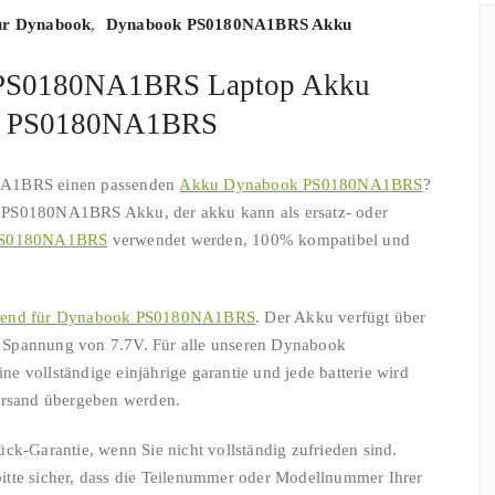
ür Dynabook
,
Dynabook PS0180NA1BRS Akku
PS0180NA1BRS Laptop Akku
ok PS0180NA1BRS
NA1BRS einen passenden
Akku Dynabook PS0180NA1BRS
?
 PS0180NA1BRS Akku, der akku kann als ersatz- oder
 PS0180NA1BRS
verwendet werden, 100% kompatibel und
end für Dynabook PS0180NA1BRS
. Der Akku verfügt über
 Spannung von 7.7V. Für alle unseren Dynabook
 vollständige einjährige garantie und jede batterie wird
Versand übergeben werden.
ck-Garantie, wenn Sie nicht vollständig zufrieden sind.
e bitte sicher, dass die Teilenummer oder Modellnummer Ihrer