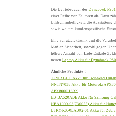
Die Betriebsdauer des
Dynabook PS0
einer Reihe von Faktoren ab. Dazu zäh
Bildschirmhelligkeit, die Ausstattun
sowie weitere kundenspezifische Einst
Eine Schutzelektronik und die Verarb
Maß an Sicherheit, sowohl gegen Über
höhere Anzahl von Lade-Entlade-Zyklen
neuen
Laptop Akku für Dynabook P
Ähnliche Produkte：
T7M_SCUD Akku für Twinhead Dura
NNTN7038 Akku für Motorola APX
APX8000HSRX
EB-BA520ABE Akku für Samsung Ga
HBA1000-03(730055) Akku für Honeyw
BTRY-RS50EAB02-01 Akku für Zebr