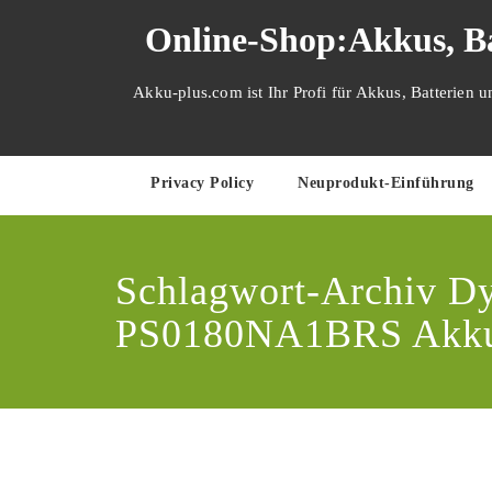
Zum
Online-Shop:Akkus, Ba
Inhalt
springen
Akku-plus.com ist Ihr Profi für Akkus, Batterien 
Privacy Policy
Neuprodukt-Einführung
Schlagwort-Archiv D
PS0180NA1BRS Akk