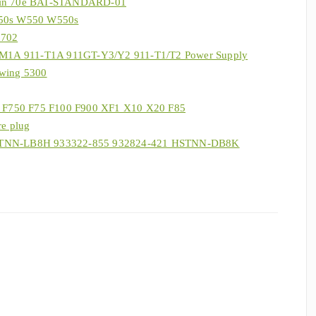
hin 70e BAT-STANDARD-01
550s W550 W550s
-702
M-M1A 911-T1A 911GT-Y3/Y2 911-T1/T2 Power Supply
Swing 5300
5 F750 F75 F100 F900 XF1 X10 X20 F85
re plug
STNN-LB8H 933322-855 932824-421 HSTNN-DB8K