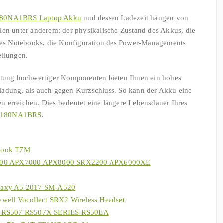
180NA1BRS Laptop Akku
und dessen Ladezeit hängen von
len unter anderem: der physikalische Zustand des Akkus, die
g des Notebooks, die Konfiguration des Power-Managements
ellungen.
eitung hochwertiger Komponenten bieten Ihnen ein hohes
ladung, als auch gegen Kurzschluss. So kann der Akku eine
 erreichen. Dies bedeutet eine längere Lebensdauer Ihres
S0180NA1BRS
.
book T7M
6000 APX7000 APX8000 SRX2200 APX6000XE
laxy A5 2017 SM-A520
ell Vocollect SRX2 Wireless Headset
a RS507 RS507X SERIES RS50EA