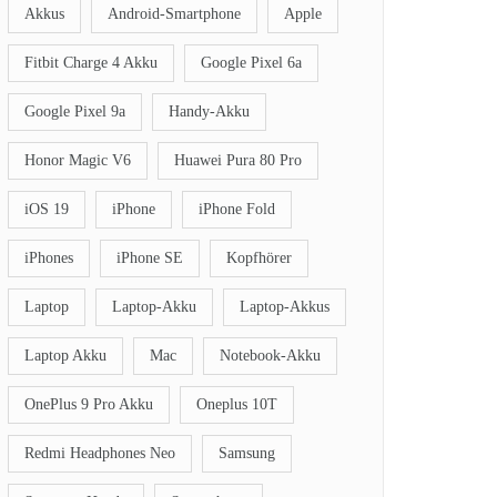
Akkus
Android-Smartphone
Apple
Fitbit Charge 4 Akku
Google Pixel 6a
Google Pixel 9a
Handy-Akku
Honor Magic V6
Huawei Pura 80 Pro
iOS 19
iPhone
iPhone Fold
iPhones
iPhone SE
Kopfhörer
Laptop
Laptop-Akku
Laptop-Akkus
Laptop Akku
Mac
Notebook-Akku
OnePlus 9 Pro Akku
Oneplus 10T
Redmi Headphones Neo
Samsung