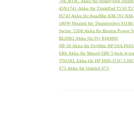
70E-BTSC Akku für Honeywell Dolp
45N1741 Akku für ThinkPad T550 T
IS743 Akku für KuaiMai KM-701 KM
180W Netzteil für Thunderobot 911
Swing_5300 Akku für Boston Power 
BL8002 Akku für Fly IQ4490I
NP-50 Akku für Fujifilm NP-50A F66
ER6 Akku für Maxell ER6 5-hole 4-wi
TT03XL Akku für HP HSN-I13C-5 H
S73 Akku für Oukitel S73