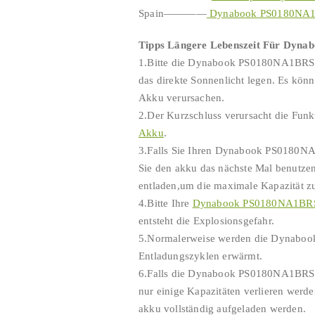
Spain————
Dynabook PS0180NA1B
Tipps Längere Lebenszeit Für Dyn
1.Bitte die Dynabook PS0180NA1BRS ni
das direkte Sonnenlicht legen. Es k
Akku verursachen.
2.Der Kurzschluss verursacht die Funk
Akku
.
3.Falls Sie Ihren Dynabook PS0180NA
Sie den akku das nächste Mal benutzen
entladen,um die maximale Kapazität zu
4.Bitte Ihre
Dynabook PS0180NA1BR
entsteht die Explosionsgefahr.
5.Normalerweise werden die Dynaboo
Entladungszyklen erwärmt.
6.Falls die Dynabook PS0180NA1BRS L
nur einige Kapazitäten verlieren werde
akku vollständig aufgeladen werden.