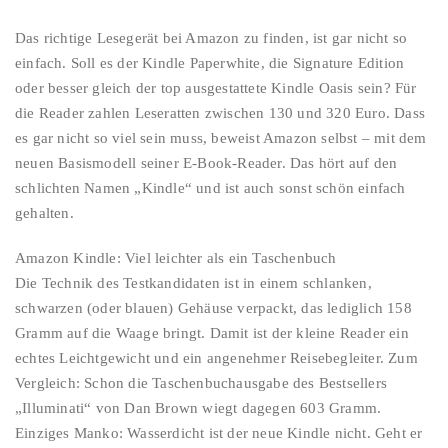
Das richtige Lesegerät bei Amazon zu finden, ist gar nicht so
einfach. Soll es der Kindle ­Paperwhite, die Signature Edition
oder besser gleich der top aus­gestattete Kindle Oasis sein? Für
die Reader zahlen Leseratten zwischen 130 und 320 Euro. Dass
es gar nicht so viel sein muss, beweist Amazon selbst – mit dem
neuen Basismodell seiner E-Book-Reader. Das hört auf den
schlichten Namen „Kindle“ und ist auch sonst schön einfach
gehalten.
Amazon Kindle: Viel leichter als ein Taschenbuch
Die Technik des Testkan­didaten ist in einem schlanken,
schwarzen (oder blauen) Gehäuse verpackt, das lediglich 158
Gramm auf die Waage bringt. Damit ist der kleine Reader ein
echtes Leichtgewicht und ein angenehmer Reise­begleiter. Zum
Vergleich: Schon die Ta­schen­buch­ausgabe des Bestsellers
„Illumi­nati“ von Dan Brown wiegt dagegen 603 Gramm.
Einziges Manko: Wasserdicht ist der neue Kindle nicht. Geht er