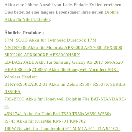
Akku eine höhere Anzahl von Lade-Entlade-Zyklen erreichen.
Dies bedeutet eine längere Lebensdauer Ihres neuen
Drohne
Akku für Yifei 1302560
.
Ähnliche Produkte：
T7M_SCUD Akku für Twinhead Durabook T7M
NNTN7038 Akku für Motorola APX6000 APX7000 APX8000
SRX2200 APX6000XE APX8000HSRX
EB-BA520ABE Akku für Samsung Galaxy A5 2017 SM-A520
HBA1000-03(730055) Akku für Honeywell Vocollect SRX2
Wireless Headset
BTRY-RS50EAB02-01 Akku für Zebra RS507 RS507X SERIES
RS50EA
70E-BTSC Akku für Honeywell Dolphin 70e BAT-STANDARD-
01
45N1741 Akku für ThinkPad T550 T550s W550 W550s
IS743 Akku für KuaiMai KM-701 KM-702
180W Netzteil für Thunderobot 911M-M1A 911-T1A 911GT-