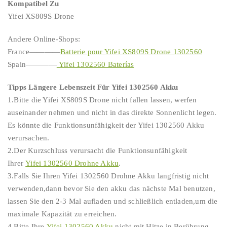
Kompatibel Zu
Yifei XS809S Drone
Andere Online-Shops:
France————
Batterie pour Yifei XS809S Drone 1302560
Spain————
Yifei 1302560 Baterías
Tipps Längere Lebenszeit Für Yifei 1302560 Akku
1.Bitte die Yifei XS809S Drone nicht fallen lassen, werfen
auseinander nehmen und nicht in das direkte Sonnenlicht legen.
Es könnte die Funktionsunfähigkeit der Yifei 1302560 Akku
verursachen.
2.Der Kurzschluss verursacht die Funktionsunfähigkeit
Ihrer
Yifei 1302560 Drohne Akku
.
3.Falls Sie Ihren Yifei 1302560 Drohne Akku langfristig nicht
verwenden,dann bevor Sie den akku das nächste Mal benutzen,
lassen Sie den 2-3 Mal aufladen und schließlich entladen,um die
maximale Kapazität zu erreichen.
4.Bitte Ihre
Yifei 1302560 Akku
nicht mit Hitze in Berührung