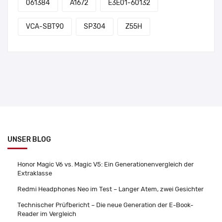
061384
A1672
E3E01-60132
VCA-SBT90
SP304
Z55H
UNSER BLOG
Honor Magic V6 vs. Magic V5: Ein Generationenvergleich der
Extraklasse
Redmi Headphones Neo im Test – Langer Atem, zwei Gesichter
Technischer Prüfbericht – Die neue Generation der E-Book-
Reader im Vergleich