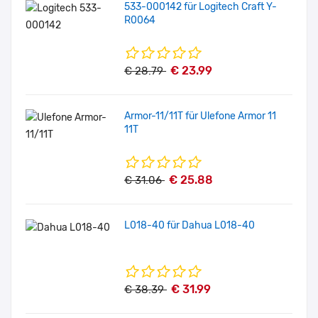
533-000142 für Logitech Craft Y-
R0064
€ 23.99
€ 28.79
Armor-11/11T für Ulefone Armor 11
11T
€ 25.88
€ 31.06
L018-40 für Dahua L018-40
€ 31.99
€ 38.39