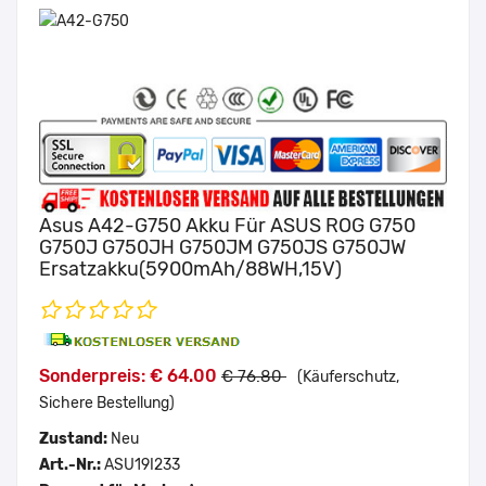
Asus A42-G750 Akku Für ASUS ROG G750
G750J G750JH G750JM G750JS G750JW
Ersatzakku(5900mAh/88WH,15V)
Sonderpreis: € 64.00
€ 76.80
(Käuferschutz,
Sichere Bestellung)
Zustand:
Neu
Art.-Nr.:
ASU19I233