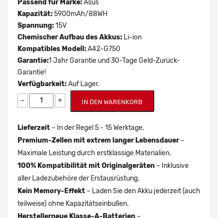
Passend für Marke:
Asus
Kapazität:
5900mAh/88WH
Spannung:
15V
Chemischer Aufbau des Akkus:
Li-ion
Kompatibles Modell:
A42-G750
Garantie:
1 Jahr Garantie und 30-Tage Geld-Zurück-
Garantie!
Verfügbarkeit:
Auf Lager.
−
+
IN DEN WARENKORB
Lieferzeit
– In der Regel 5 - 15 Werktage.
Premium-Zellen mit extrem langer Lebensdauer
–
Maximale Leistung durch erstklassige Materialien.
100% Kompatibilität mit Originalgeräten
– Inklusive
aller Ladezubehöre der Erstausrüstung.
Kein Memory-Effekt
– Laden Sie den Akku jederzeit (auch
teilweise) ohne Kapazitätseinbußen.
Herstellerneue Klasse-A-Batterien
–