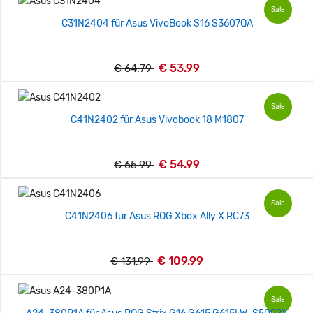
Sale
C31N2404 für Asus VivoBook S16 S3607QA
€ 53.99
€ 64.79
Sale
C41N2402 für Asus Vivobook 18 M1807
€ 54.99
€ 65.99
Sale
C41N2406 für Asus ROG Xbox Ally X RC73
€ 109.99
€ 131.99
Sale