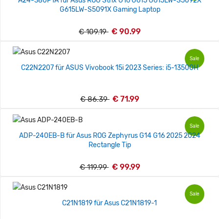
A24-380P1A für Asus ROG Strix G16 G615 G615LW-S5092X
G615LW-S5091X Gaming Laptop
€ 90.99
€ 109.19
Sale
C22N2207 für ASUS Vivobook 15i 2023 Series: i5-13500H
€ 71.99
€ 86.39
Sale
ADP-240EB-B für Asus ROG Zephyrus G14 G16 2025 2024
Rectangle Tip
€ 99.99
€ 119.99
Sale
C21N1819 für Asus C21N1819-1