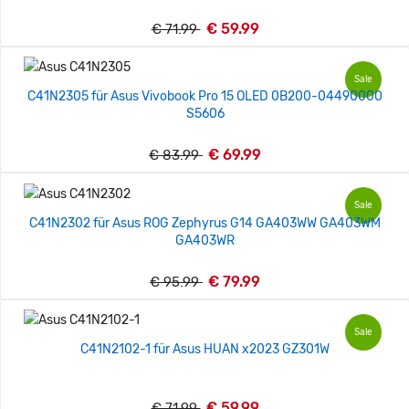
€ 59.99
€ 71.99
Sale
C41N2305 für Asus Vivobook Pro 15 OLED 0B200-04490000
S5606
€ 69.99
€ 83.99
Sale
C41N2302 für Asus ROG Zephyrus G14 GA403WW GA403WM
GA403WR
€ 79.99
€ 95.99
Sale
C41N2102-1 für Asus HUAN x2023 GZ301W
€ 59.99
€ 71.99