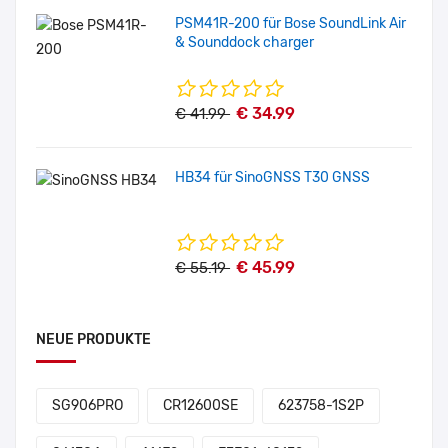
PSM41R-200 für Bose SoundLink Air
& Sounddock charger
€ 34.99
€ 41.99
HB34 für SinoGNSS T30 GNSS
€ 45.99
€ 55.19
NEUE PRODUKTE
SG906PRO
CR12600SE
623758-1S2P