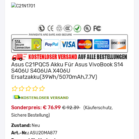
Asus C21PQC5 Akku Für Asus VivoBook S14
S406U S406UA X406U
Ersatzakku(39Wh/5070mAh,7.7V)
Sonderpreis: € 76.99
€ 92.39
(Käuferschutz,
Sichere Bestellung)
Zustand:
Neu
Art.-Nr.:
ASU20MA877