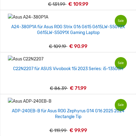
€ 109.99
€ 131.99
Sale
A24-380P1A für Asus ROG Strix G16 G615 G615LW-S5092X
G615LW-S5091X Gaming Laptop
€ 90.99
€ 109.19
Sale
C22N2207 für ASUS Vivobook 15i 2023 Series: i5-13500H
€ 71.99
€ 86.39
Sale
ADP-240EB-B für Asus ROG Zephyrus G14 G16 2025 2024
Rectangle Tip
€ 99.99
€ 119.99