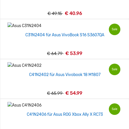
€ 40.96
€ 49.15
Sale
C31N2404 für Asus VivoBook S16 S3607QA
€ 53.99
€ 64.79
Sale
C41N2402 für Asus Vivobook 18 M1807
€ 54.99
€ 65.99
Sale
C41N2406 für Asus ROG Xbox Ally X RC73