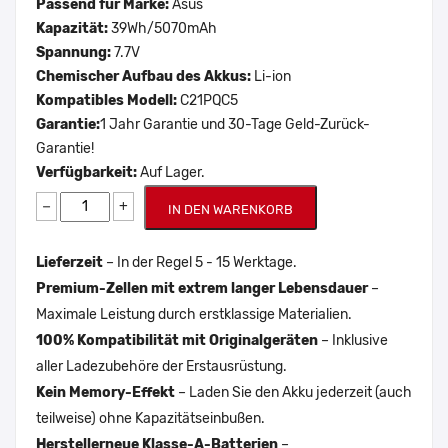
Passend für Marke:
Asus
Kapazität:
39Wh/5070mAh
Spannung:
7.7V
Chemischer Aufbau des Akkus:
Li-ion
Kompatibles Modell:
C21PQC5
Garantie:
1 Jahr Garantie und 30-Tage Geld-Zurück-
Garantie!
Verfügbarkeit:
Auf Lager.
−
+
IN DEN WARENKORB
Lieferzeit
– In der Regel 5 - 15 Werktage.
Premium-Zellen mit extrem langer Lebensdauer
–
Maximale Leistung durch erstklassige Materialien.
100% Kompatibilität mit Originalgeräten
– Inklusive
aller Ladezubehöre der Erstausrüstung.
Kein Memory-Effekt
– Laden Sie den Akku jederzeit (auch
teilweise) ohne Kapazitätseinbußen.
Herstellerneue Klasse-A-Batterien
–