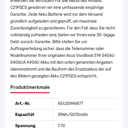
erwerben Sie Vertrauen! Für alle Akkus des Modells
C21PQC5 gewähren wir eine umfassende einjährige
Garantie. Jede Akku Batterie wird vor dem Versand
gründlich aufgeladen und geprüft, um maximale
Zuverlässigkeit zu garantieren. Für den Fall, dass Sie nicht
vollständig zufrieden sind, bieten wir Ihnen eine 30-tägige
Geld-zurück-Garantie. Bitte stellen Sie vor
Auftragserteilung sicher, dass die Teilenummer oder
Modellnummer Ihrer originalen Asus VivoBook S14 S406U
S406UA X406U Akku mit den unten genannten Angaben
übereinstimmt und die Bauform des Ersatzakkus der auf
den Bildern gezeigten Akku C21PQC5 entspricht.
Produktmerkmale
Art.-Nr.
ASU20MA877
Kapazität
39Wh/5070mAh
Spannung
7.7V