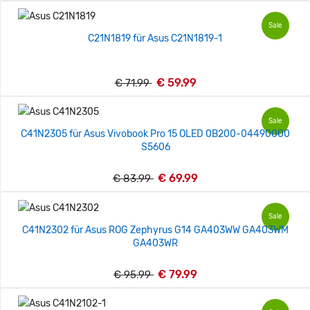
Sale
C21N1819 für Asus C21N1819-1
€ 59.99
€ 71.99
Sale
C41N2305 für Asus Vivobook Pro 15 OLED 0B200-04490000
S5606
€ 69.99
€ 83.99
Sale
C41N2302 für Asus ROG Zephyrus G14 GA403WW GA403WM
GA403WR
€ 79.99
€ 95.99