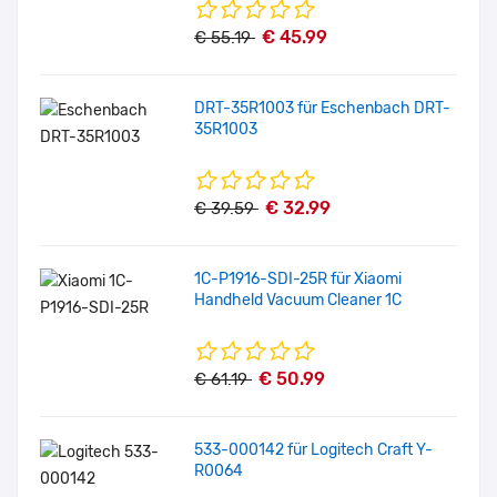
€ 45.99
€ 55.19
DRT-35R1003 für Eschenbach DRT-
35R1003
€ 32.99
€ 39.59
1C-P1916-SDI-25R für Xiaomi
Handheld Vacuum Cleaner 1C
€ 50.99
€ 61.19
533-000142 für Logitech Craft Y-
R0064