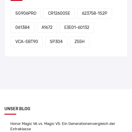
SG906PRO
CR12600SE
623758-1S2P
061384
A1672
E3E01-60132
VCA-SBT90
SP304
Z55H
UNSER BLOG
Honor Magic V6 vs. Magic V5: Ein Generationenvergleich der
Extraklasse