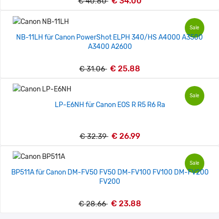
€ 34.00
€ 40.80
Sale
NB-11LH für Canon PowerShot ELPH 340/HS A4000 A3500
A3400 A2600
€ 25.88
€ 31.06
Sale
LP-E6NH für Canon EOS R R5 R6 Ra
€ 26.99
€ 32.39
Sale
BP511A für Canon DM-FV50 FV50 DM-FV100 FV100 DM-FV200
FV200
€ 23.88
€ 28.66