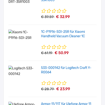
35R1003
€ 32.99
€ 39.59
1C-P1916-SDI-25R für Xiaomi
Handheld Vacuum Cleaner 1C
€ 50.99
€ 61.19
533-000142 für Logitech Craft Y-
R0064
€ 23.99
€ 28.79
Armor-11/11T für Ulefone Armor 11