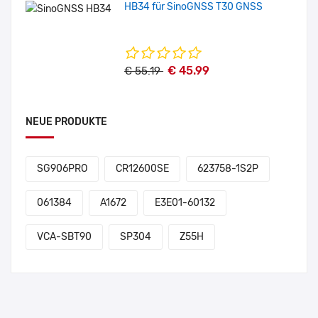
HB34 für SinoGNSS T30 GNSS
€ 45.99
€ 55.19
NEUE PRODUKTE
SG906PRO
CR12600SE
623758-1S2P
061384
A1672
E3E01-60132
VCA-SBT90
SP304
Z55H