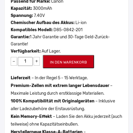
Passend für Marke:
Canon
Kapazität:
3000mAh
Spannung:
7.40V
Chemischer Aufbau des Akkus:
Li-ion
Kompatibles Modell:
D85-0842-201
Garantie:
1 Jahr Garantie und 30-Tage Geld-Zurück-
Garantie!
Verfügbarkeit:
Auf Lager.
−
+
IN DEN WARENKORB
Lieferzeit
– In der Regel 5 - 15 Werktage.
Premium-Zellen mit extrem langer Lebensdauer
–
Maximale Leistung durch erstklassige Materialien.
100% Kompatibilität mit Originalgeräten
– Inklusive
aller Ladezubehöre der Erstausrüstung.
Kein Memory-Effekt
– Laden Sie den Akku jederzeit (auch
teilweise) ohne Kapazitätseinbußen.
Herstellerneue Klasse-A-Batterien
–