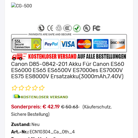
Canon D85-0842-201 Akku Für Canon ES60
ES6000 ES65 ES6500V ES7000es ES7000V
ES75 ES8000V Ersatzakku(3000mAh,7.40V)
Sonderpreis: € 42.19
€ 50.63
(Käuferschutz,
Sichere Bestellung)
Zustand:
Neu
Art.-Nr.:
ECN10304_Ca_Oth_4