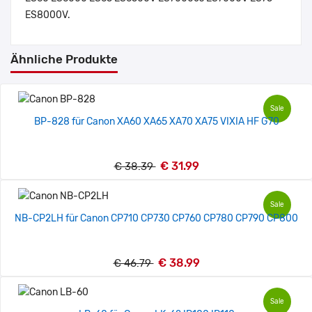
ES8000V.
Ähnliche Produkte
Sale
BP-828 für Canon XA60 XA65 XA70 XA75 VIXIA HF G70
€ 31.99
€ 38.39
Sale
NB-CP2LH für Canon CP710 CP730 CP760 CP780 CP790 CP800
€ 38.99
€ 46.79
Sale