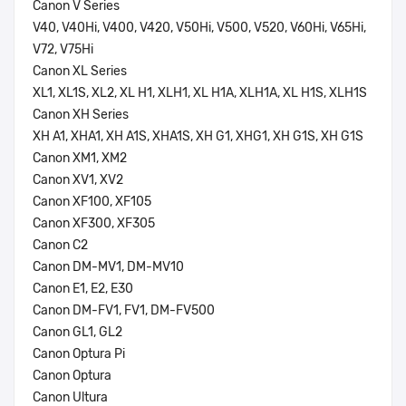
Canon V Series
V40, V40Hi, V400, V420, V50Hi, V500, V520, V60Hi, V65Hi,
V72, V75Hi
Canon XL Series
XL1, XL1S, XL2, XL H1, XLH1, XL H1A, XLH1A, XL H1S, XLH1S
Canon XH Series
XH A1, XHA1, XH A1S, XHA1S, XH G1, XHG1, XH G1S, XH G1S
Canon XM1, XM2
Canon XV1, XV2
Canon XF100, XF105
Canon XF300, XF305
Canon C2
Canon DM-MV1, DM-MV10
Canon E1, E2, E30
Canon DM-FV1, FV1, DM-FV500
Canon GL1, GL2
Canon Optura Pi
Canon Optura
Canon Ultura