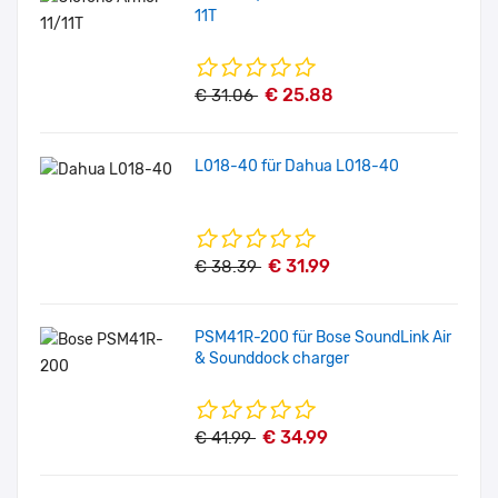
11T
€ 25.88
€ 31.06
L018-40 für Dahua L018-40
€ 31.99
€ 38.39
PSM41R-200 für Bose SoundLink Air
& Sounddock charger
€ 34.99
€ 41.99