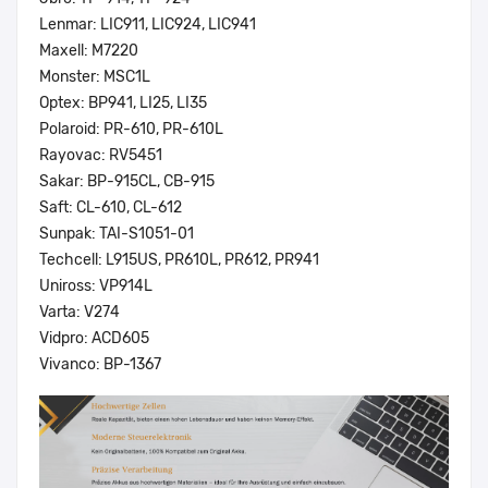
Lenmar: LIC911, LIC924, LIC941
Maxell: M7220
Monster: MSC1L
Optex: BP941, LI25, LI35
Polaroid: PR-610, PR-610L
Rayovac: RV5451
Sakar: BP-915CL, CB-915
Saft: CL-610, CL-612
Sunpak: TAI-S1051-01
Techcell: L915US, PR610L, PR612, PR941
Uniross: VP914L
Varta: V274
Vidpro: ACD605
Vivanco: BP-1367