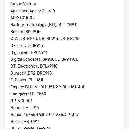
Canon Vistura
Again and Again: CL-610
APS: BC1002
Battery Technology (BTI): BTI-CN911
Bescor: BPLI915
CTA: DB-BP30, DB-BP915, DB-BP945
Delkin: DD/BP915
Digipower: BPCN911
Digital Concepts: BP930CL, BP941CL
DTI Electronics: DTL-911C
Duracell: DR2, DRC915
E-Power: BLI-161l
Empire: BLI-161, BLI-161-2.9, BLI-161-4.4
Energizer: ER-C560
GP: VCL001
Hahnel: HL-916
Hama: 46335 46357, CP-335, CP-357
Helios: HS-C911
Jbro: TP-914, TP-924