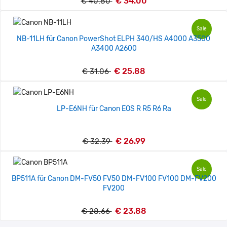
€ 34.00
€ 40.80
Sale
NB-11LH für Canon PowerShot ELPH 340/HS A4000 A3500
A3400 A2600
€ 25.88
€ 31.06
Sale
LP-E6NH für Canon EOS R R5 R6 Ra
€ 26.99
€ 32.39
Sale
BP511A für Canon DM-FV50 FV50 DM-FV100 FV100 DM-FV200
FV200
€ 23.88
€ 28.66