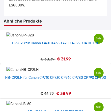
ES8000V.
Ähnliche Produkte
Sale
BP-828 für Canon XA60 XA65 XA70 XA75 VIXIA HF G70
€ 31.99
€ 38.39
Sale
NB-CP2LH für Canon CP710 CP730 CP760 CP780 CP790 CP800
€ 38.99
€ 46.79
Sale