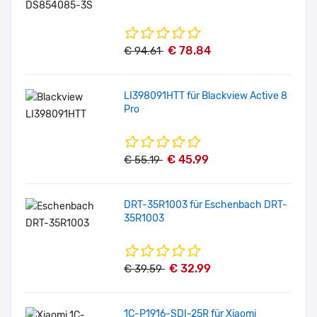
€ 78.84
€ 94.61
LI398091HTT für Blackview Active 8
Pro
€ 45.99
€ 55.19
DRT-35R1003 für Eschenbach DRT-
35R1003
€ 32.99
€ 39.59
1C-P1916-SDI-25R für Xiaomi