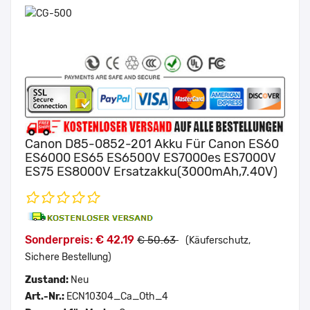
Canon D85-0852-201 Akku Für Canon ES60
ES6000 ES65 ES6500V ES7000es ES7000V
ES75 ES8000V Ersatzakku(3000mAh,7.40V)
Sonderpreis: € 42.19
€ 50.63
(Käuferschutz,
Sichere Bestellung)
Zustand:
Neu
Art.-Nr.:
ECN10304_Ca_Oth_4