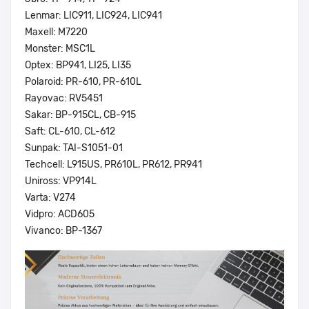
Lenmar: LIC911, LIC924, LIC941
Maxell: M7220
Monster: MSC1L
Optex: BP941, LI25, LI35
Polaroid: PR-610, PR-610L
Rayovac: RV5451
Sakar: BP-915CL, CB-915
Saft: CL-610, CL-612
Sunpak: TAI-S1051-01
Techcell: L915US, PR610L, PR612, PR941
Uniross: VP914L
Varta: V274
Vidpro: ACD605
Vivanco: BP-1367