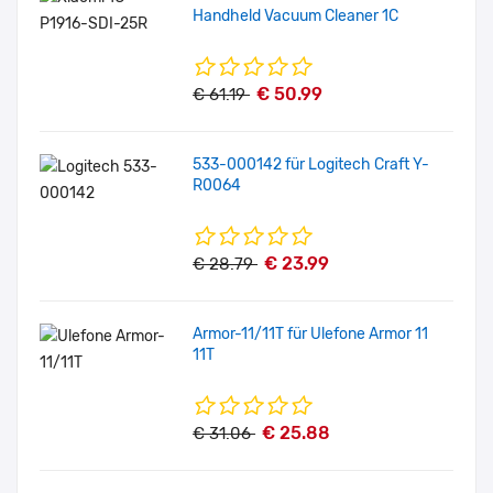
Handheld Vacuum Cleaner 1C
€ 50.99
€ 61.19
533-000142 für Logitech Craft Y-
R0064
€ 23.99
€ 28.79
Armor-11/11T für Ulefone Armor 11
11T
€ 25.88
€ 31.06