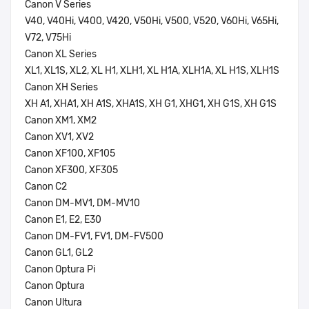
Canon V Series
V40, V40Hi, V400, V420, V50Hi, V500, V520, V60Hi, V65Hi,
V72, V75Hi
Canon XL Series
XL1, XL1S, XL2, XL H1, XLH1, XL H1A, XLH1A, XL H1S, XLH1S
Canon XH Series
XH A1, XHA1, XH A1S, XHA1S, XH G1, XHG1, XH G1S, XH G1S
Canon XM1, XM2
Canon XV1, XV2
Canon XF100, XF105
Canon XF300, XF305
Canon C2
Canon DM-MV1, DM-MV10
Canon E1, E2, E30
Canon DM-FV1, FV1, DM-FV500
Canon GL1, GL2
Canon Optura Pi
Canon Optura
Canon Ultura