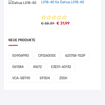
L018-40 für Dahua L018-40
€ 31.99
€ 38.39
NEUE PRODUKTE
SG906PRO
CR12600SE
623758-1S2P
061384
A1672
E3E01-60132
VCA-SBT90
SP304
Z55H