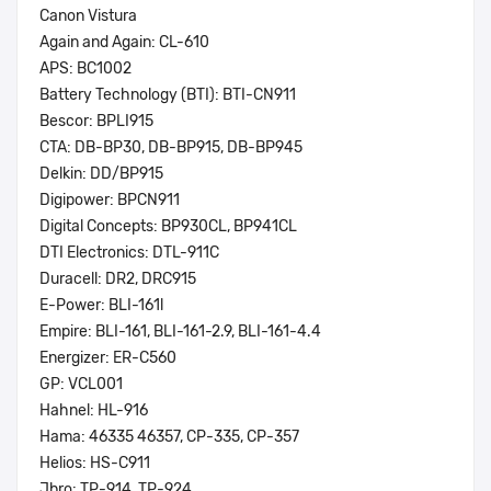
Canon Vistura
Again and Again: CL-610
APS: BC1002
Battery Technology (BTI): BTI-CN911
Bescor: BPLI915
CTA: DB-BP30, DB-BP915, DB-BP945
Delkin: DD/BP915
Digipower: BPCN911
Digital Concepts: BP930CL, BP941CL
DTI Electronics: DTL-911C
Duracell: DR2, DRC915
E-Power: BLI-161l
Empire: BLI-161, BLI-161-2.9, BLI-161-4.4
Energizer: ER-C560
GP: VCL001
Hahnel: HL-916
Hama: 46335 46357, CP-335, CP-357
Helios: HS-C911
Jbro: TP-914, TP-924