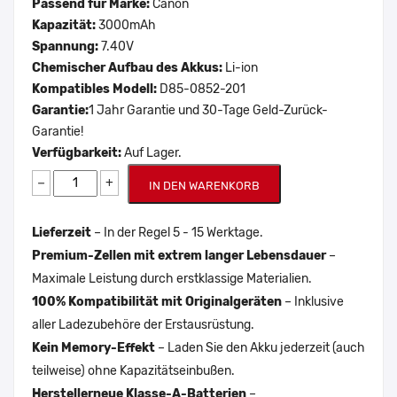
Passend für Marke:
Canon
Kapazität:
3000mAh
Spannung:
7.40V
Chemischer Aufbau des Akkus:
Li-ion
Kompatibles Modell:
D85-0852-201
Garantie:
1 Jahr Garantie und 30-Tage Geld-Zurück-
Garantie!
Verfügbarkeit:
Auf Lager.
−
+
IN DEN WARENKORB
Lieferzeit
– In der Regel 5 - 15 Werktage.
Premium-Zellen mit extrem langer Lebensdauer
–
Maximale Leistung durch erstklassige Materialien.
100% Kompatibilität mit Originalgeräten
– Inklusive
aller Ladezubehöre der Erstausrüstung.
Kein Memory-Effekt
– Laden Sie den Akku jederzeit (auch
teilweise) ohne Kapazitätseinbußen.
Herstellerneue Klasse-A-Batterien
–