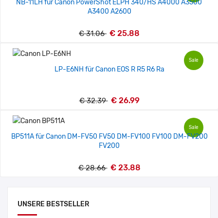
NB-11LH für Canon PowerShot ELPH 340/HS A4000 A3500
A3400 A2600
€ 25.88
€ 31.06
Sale
LP-E6NH für Canon EOS R R5 R6 Ra
€ 26.99
€ 32.39
Sale
BP511A für Canon DM-FV50 FV50 DM-FV100 FV100 DM-FV200
FV200
€ 23.88
€ 28.66
UNSERE BESTSELLER