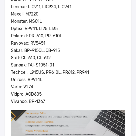
Lenmar: LIC911, LIC924, LIC941
Maxell: M7220
Monster: MSC1L
Optex: BP941, LI25, LI35
Polaroid: PR-610, PR-610L
Rayovac: RV5451
Sakar: BP-915CL, CB-915
Saft: CL-610, CL-612
Sunpak: TAI-S1051-01
Techcell: L915US, PR610L, PR612, PR941
Uniross: VP914L
Varta: V274
Vidpro: ACD605
Vivanco: BP-1367