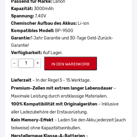
Passend für Marke:
Canon
Kapazität:
3000mAh
Spannung:
7.40V
Chemischer Aufbau des Akkus:
Li-ion
Kompatibles Modell:
BP-950G
Garantie:
1 Jahr Garantie und 30-Tage Geld-Zurück-
Garantie!
Verfügbarkeit:
Auf Lager.
−
+
IN DEN WARENKORB
Lieferzeit
– In der Regel 5 - 15 Werktage.
Premium-Zellen mit extrem langer Lebensdauer
–
Maximale Leistung durch erstklassige Materialien.
100% Kompatibilität mit Originalgeräten
– Inklusive
aller Ladezubehöre der Erstausrüstung.
Kein Memory-Effekt
– Laden Sie den Akku jederzeit (auch
teilweise) ohne Kapazitätseinbußen.
Herstellerneue Klasse-A-Batterien
–