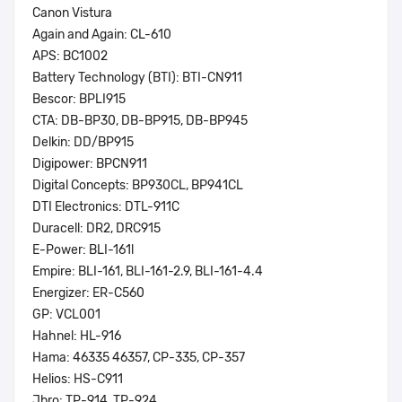
Canon Vistura
Again and Again: CL-610
APS: BC1002
Battery Technology (BTI): BTI-CN911
Bescor: BPLI915
CTA: DB-BP30, DB-BP915, DB-BP945
Delkin: DD/BP915
Digipower: BPCN911
Digital Concepts: BP930CL, BP941CL
DTI Electronics: DTL-911C
Duracell: DR2, DRC915
E-Power: BLI-161l
Empire: BLI-161, BLI-161-2.9, BLI-161-4.4
Energizer: ER-C560
GP: VCL001
Hahnel: HL-916
Hama: 46335 46357, CP-335, CP-357
Helios: HS-C911
Jbro: TP-914, TP-924