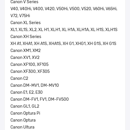
Canon V Series
V40, V40Hi, V400, V420, V50Hi, V500, V520, V60Hi, V65Hi,
V72, V75Hi
Canon XL Series
XL1, XL1S, XL2, XL H1, XLH1, XL H1A, XLH1A, XL H1S, XLH1S
Canon XH Series
XH A1, XHA1, XH A1S, XHA1S, XH G1, XHG1, XH G1S, XH G1S
Canon XM1, XM2
Canon XV1, XV2
Canon XF100, XF105
Canon XF300, XF305
Canon C2
Canon DM-MV1, DM-MV10
Canon E1, E2, E30
Canon DM-FV1, FV1, DM-FV500
Canon GL1, GL2
Canon Optura Pi
Canon Optura
Canon Ultura