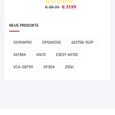
€ 31.99
€ 38.39
NEUE PRODUKTE
SG906PRO
CR12600SE
623758-1S2P
061384
A1672
E3E01-60132
VCA-SBT90
SP304
Z55H