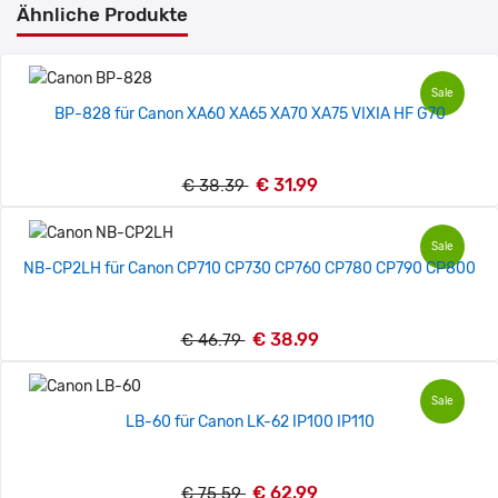
Ähnliche Produkte
Sale
BP-828 für Canon XA60 XA65 XA70 XA75 VIXIA HF G70
€ 31.99
€ 38.39
Sale
NB-CP2LH für Canon CP710 CP730 CP760 CP780 CP790 CP800
€ 38.99
€ 46.79
Sale
LB-60 für Canon LK-62 IP100 IP110
€ 62.99
€ 75.59