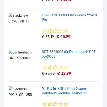
€ 94.61
LI398091HTT für Blackview Active 8
Pro
€ 45.99
€ 55.19
DRT-35R1003 für Eschenbach DRT-
35R1003
€ 32.99
€ 39.59
1C-P1916-SDI-25R für Xiaomi
Handheld Vacuum Cleaner 1C