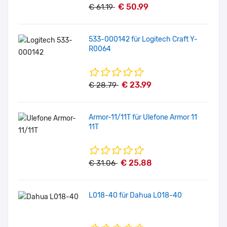
€ 50.99
€ 61.19
533-000142 für Logitech Craft Y-
R0064
€ 23.99
€ 28.79
Armor-11/11T für Ulefone Armor 11
11T
€ 25.88
€ 31.06
L018-40 für Dahua L018-40