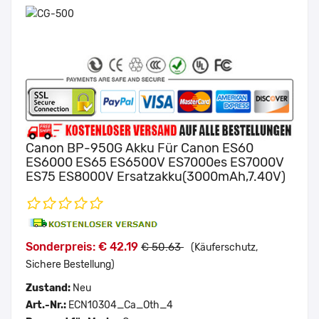
Canon BP-950G Akku Für Canon ES60
ES6000 ES65 ES6500V ES7000es ES7000V
ES75 ES8000V Ersatzakku(3000mAh,7.40V)
Sonderpreis: € 42.19
€ 50.63
(Käuferschutz,
Sichere Bestellung)
Zustand:
Neu
Art.-Nr.:
ECN10304_Ca_Oth_4