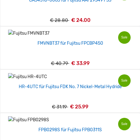
CA54310-0065 für Fujitsu AAF29349 F33
€ 24.00
€ 28.80
Sale
FMVNBT37 für Fujitsu FPCBP450
€ 33.99
€ 40.79
Sale
HR-4UTC für Fujitsu FDK No. 7 Nickel-Metal Hydride
€ 25.99
€ 31.19
Sale
FPB0298S für Fujitsu FPB0311S