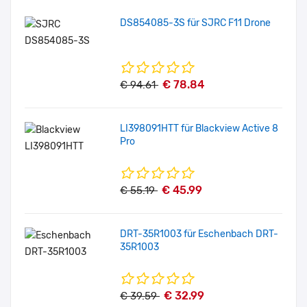
DS854085-3S für SJRC F11 Drone
€ 78.84
€ 94.61
LI398091HTT für Blackview Active 8
Pro
€ 45.99
€ 55.19
DRT-35R1003 für Eschenbach DRT-
35R1003
€ 32.99
€ 39.59