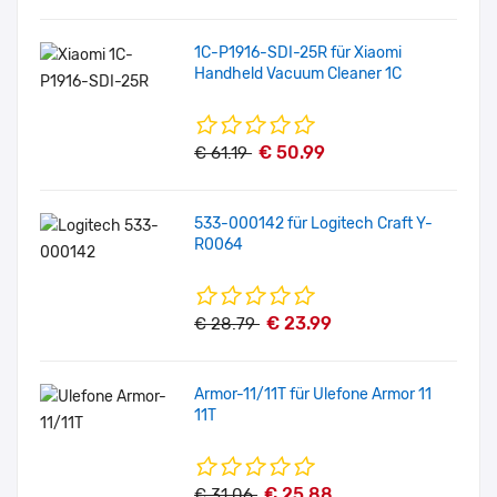
1C-P1916-SDI-25R für Xiaomi
Handheld Vacuum Cleaner 1C
€ 50.99
€ 61.19
533-000142 für Logitech Craft Y-
R0064
€ 23.99
€ 28.79
Armor-11/11T für Ulefone Armor 11
11T
€ 25.88
€ 31.06