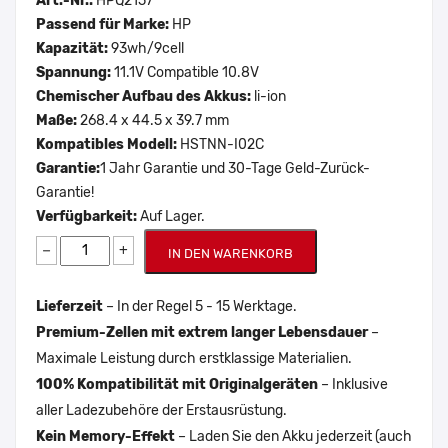
Art.-Nr.:
HPQ2157
Passend für Marke:
HP
Kapazität:
93wh/9cell
Spannung:
11.1V Compatible 10.8V
Chemischer Aufbau des Akkus:
li-ion
Maße:
268.4 x 44.5 x 39.7 mm
Kompatibles Modell:
HSTNN-I02C
Garantie:
1 Jahr Garantie und 30-Tage Geld-Zurück-
Garantie!
Verfügbarkeit:
Auf Lager.
−
+
IN DEN WARENKORB
Lieferzeit
– In der Regel 5 - 15 Werktage.
Premium-Zellen mit extrem langer Lebensdauer
–
Maximale Leistung durch erstklassige Materialien.
100% Kompatibilität mit Originalgeräten
– Inklusive
aller Ladezubehöre der Erstausrüstung.
Kein Memory-Effekt
– Laden Sie den Akku jederzeit (auch