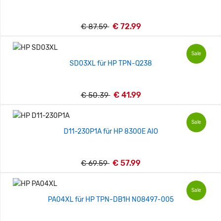
€ 72.99
€ 87.59
Sale
SD03XL für HP TPN-Q238
€ 41.99
€ 50.39
Sale
D11-230P1A für HP 8300E AIO
€ 57.99
€ 69.59
Sale
PA04XL für HP TPN-DB1H N08497-005