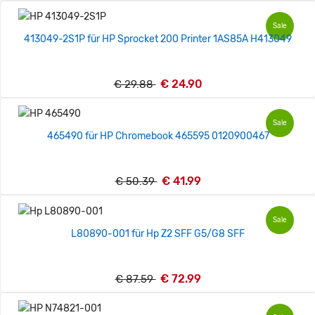
Sale
413049-2S1P für HP Sprocket 200 Printer 1AS85A H413049
€ 24.90
€ 29.88
Sale
465490 für HP Chromebook 465595 0120900467
€ 41.99
€ 50.39
Sale
L80890-001 für Hp Z2 SFF G5/G8 SFF
€ 72.99
€ 87.59