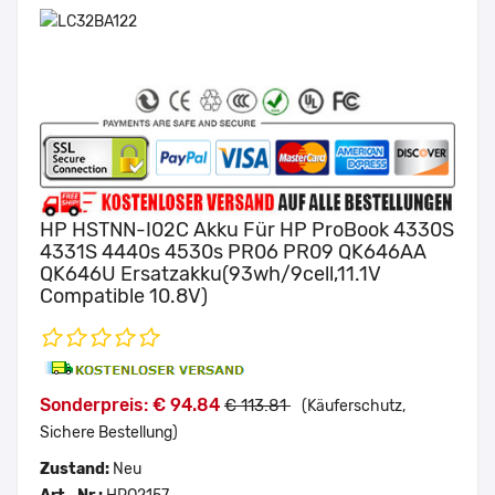
HP HSTNN-I02C Akku Für HP ProBook 4330S
4331S 4440s 4530s PR06 PR09 QK646AA
QK646U Ersatzakku(93wh/9cell,11.1V
Compatible 10.8V)
Sonderpreis: € 94.84
€ 113.81
(Käuferschutz,
Sichere Bestellung)
Zustand:
Neu