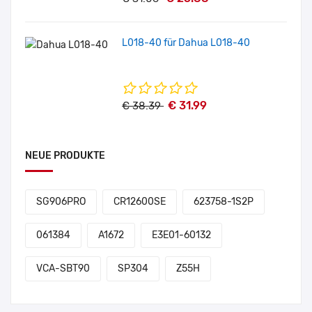
L018-40 für Dahua L018-40
€ 31.99
€ 38.39
NEUE PRODUKTE
SG906PRO
CR12600SE
623758-1S2P
061384
A1672
E3E01-60132
VCA-SBT90
SP304
Z55H