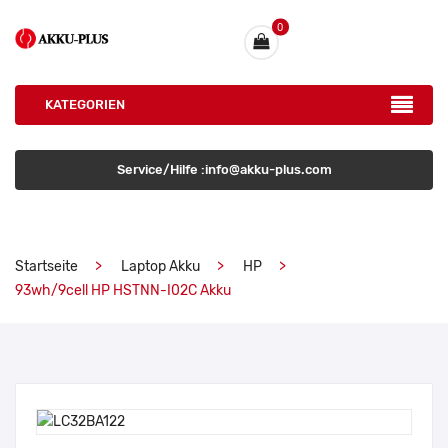
0
KATEGORIEN
Service/Hilfe :info@akku-plus.com
Startseite
Laptop Akku
HP
93wh/9cell HP HSTNN-I02C Akku