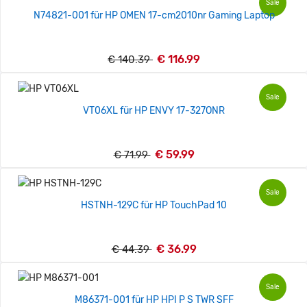
Sale
N74821-001 für HP OMEN 17-cm2010nr Gaming Laptop
€ 116.99
€ 140.39
Sale
VT06XL für HP ENVY 17-327ONR
€ 59.99
€ 71.99
Sale
HSTNH-129C für HP TouchPad 10
€ 36.99
€ 44.39
Sale
M86371-001 für HP HPI P S TWR SFF