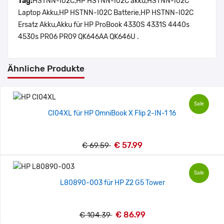
Tag:
HSTNN-I02C,HP HSTNN-I02C akku,HSTNN-I02C
Laptop Akku,HP HSTNN-I02C Batterie,HP HSTNN-I02C
Ersatz Akku,Akku für HP ProBook 4330S 4331S 4440s
4530s PR06 PR09 QK646AA QK646U .
Ähnliche Produkte
Sale
CI04XL für HP OmniBook X Flip 2-IN-1 16
€ 57.99
€ 69.59
Sale
L80890-003 für HP Z2 G5 Tower
€ 86.99
€ 104.39