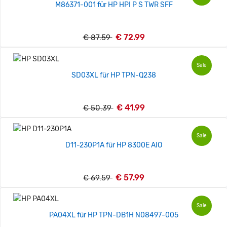
M86371-001 für HP HPI P S TWR SFF
€ 72.99
€ 87.59
Sale
SD03XL für HP TPN-Q238
€ 41.99
€ 50.39
Sale
D11-230P1A für HP 8300E AIO
€ 57.99
€ 69.59
Sale
PA04XL für HP TPN-DB1H N08497-005