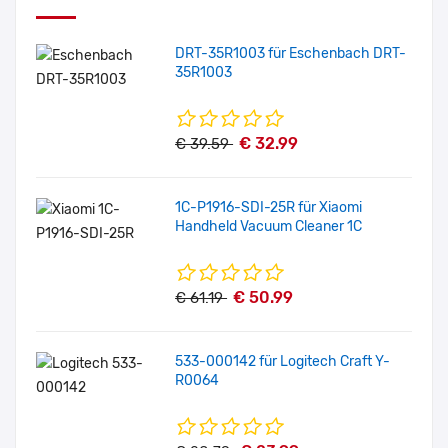
DRT-35R1003 für Eschenbach DRT-
35R1003
€ 32.99
€ 39.59
1C-P1916-SDI-25R für Xiaomi
Handheld Vacuum Cleaner 1C
€ 50.99
€ 61.19
533-000142 für Logitech Craft Y-
R0064