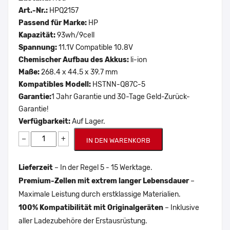
Art.-Nr.:
HPQ2157
Passend für Marke:
HP
Kapazität:
93wh/9cell
Spannung:
11.1V Compatible 10.8V
Chemischer Aufbau des Akkus:
li-ion
Maße:
268.4 x 44.5 x 39.7 mm
Kompatibles Modell:
HSTNN-Q87C-5
Garantie:
1 Jahr Garantie und 30-Tage Geld-Zurück-
Garantie!
Verfügbarkeit:
Auf Lager.
−
+
IN DEN WARENKORB
Lieferzeit
– In der Regel 5 - 15 Werktage.
Premium-Zellen mit extrem langer Lebensdauer
–
Maximale Leistung durch erstklassige Materialien.
100% Kompatibilität mit Originalgeräten
– Inklusive
aller Ladezubehöre der Erstausrüstung.