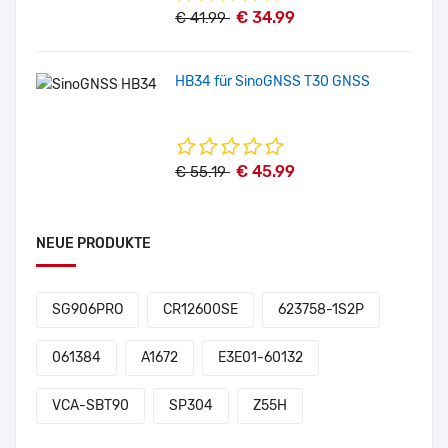
€ 34.99
€ 41.99
HB34 für SinoGNSS T30 GNSS
€ 45.99
€ 55.19
NEUE PRODUKTE
SG906PRO
CR12600SE
623758-1S2P
061384
A1672
E3E01-60132
VCA-SBT90
SP304
Z55H