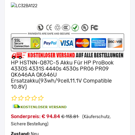
HP HSTNN-Q87C-5 Akku Für HP ProBook
4330S 4331S 4440s 4530s PR06 PR09
QK646AA QK646U
Ersatzakku(93wh/9cell,11.1V Compatible
10.8V)
Sonderpreis: € 94.84
€ 113.81
(Käuferschutz,
Sichere Bestellung)
Zustand:
Neu