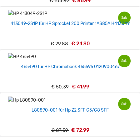
€ 86.99
€ 104.39
Sale
413049-2S1P für HP Sprocket 200 Printer 1AS85A H413049
€ 24.90
€ 29.88
Sale
465490 für HP Chromebook 465595 0120900467
€ 41.99
€ 50.39
Sale
L80890-001 für Hp Z2 SFF G5/G8 SFF
€ 72.99
€ 87.59