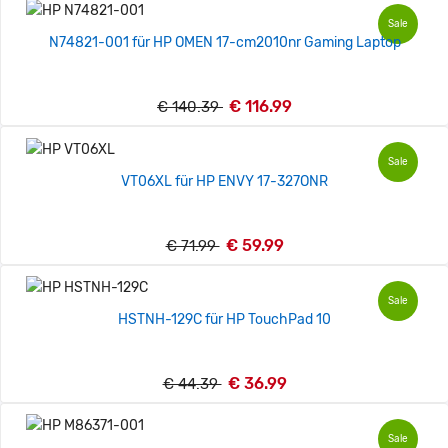
Sale
N74821-001 für HP OMEN 17-cm2010nr Gaming Laptop
€ 116.99
€ 140.39
Sale
VT06XL für HP ENVY 17-327ONR
€ 59.99
€ 71.99
Sale
HSTNH-129C für HP TouchPad 10
€ 36.99
€ 44.39
Sale