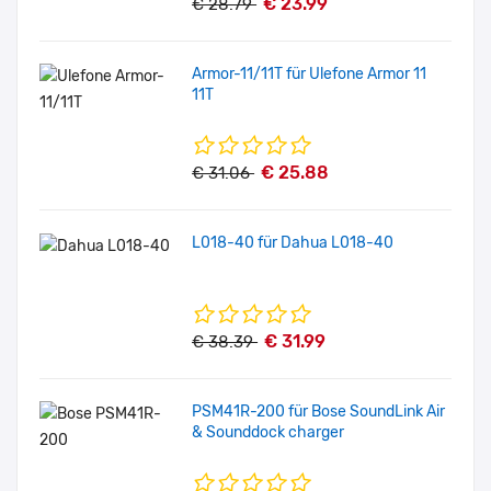
€ 23.99
€ 28.79
Armor-11/11T für Ulefone Armor 11
11T
€ 25.88
€ 31.06
L018-40 für Dahua L018-40
€ 31.99
€ 38.39
PSM41R-200 für Bose SoundLink Air
& Sounddock charger