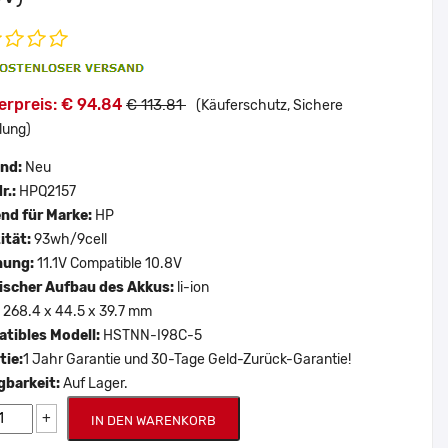
erpreis: € 94.84
€ 113.81
(Käuferschutz, Sichere
lung)
and:
Neu
r.:
HPQ2157
nd für Marke:
HP
ität:
93wh/9cell
nung:
11.1V Compatible 10.8V
scher Aufbau des Akkus:
li-ion
:
268.4 x 44.5 x 39.7 mm
tibles Modell:
HSTNN-I98C-5
tie:
1 Jahr Garantie und 30-Tage Geld-Zurück-Garantie!
gbarkeit:
Auf Lager.
+
IN DEN WARENKORB