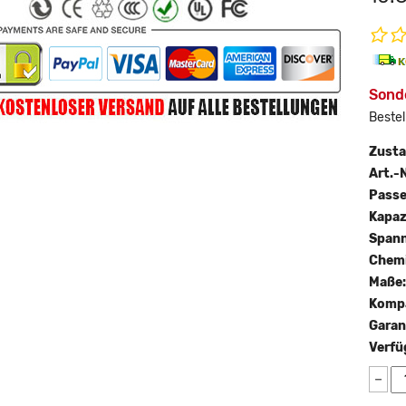
Sond
Bestel
Zust
Art.-N
Passe
Kapaz
Span
Chemi
Maße
Kompa
Garan
Verfü
−