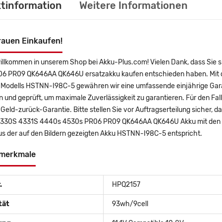
tinformation
Weitere Informationen
rauen Einkaufen!
willkommen in unserem Shop bei Akku-Plus.com! Vielen Dank, dass Si
6 PR09 QK646AA QK646U ersatzakku kaufen entschieden haben. Mit dem
 Modells HSTNN-I98C-5 gewähren wir eine umfassende einjährige Garan
 und geprüft, um maximale Zuverlässigkeit zu garantieren. Für den Fall, 
Geld-zurück-Garantie. Bitte stellen Sie vor Auftragserteilung sicher, 
330S 4331S 4440s 4530s PR06 PR09 QK646AA QK646U Akku mit den u
us der auf den Bildern gezeigten Akku HSTNN-I98C-5 entspricht.
merkmale
.
HPQ2157
tät
93wh/9cell