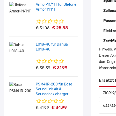
Spann
Armor-11/11T für Ulefone
Armor 11 11T
Zellena
Passen
€ 25.88
€ 31.06
Elektr
Zertif
L018-40 für Dahua
L018-40
Hinweis: V
Dieser Akk
dem Origi
€ 31.99
€ 38.39
Warenzeich
Ersetzt 
PSM41R-200 für Bose
SoundLink Air &
3ICR19
Sounddock charger
633733
€ 34.99
€ 41.99