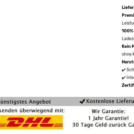
Liefer
Premi
Leistu
100% 
Ladez
Kein 
ohne 
Herst
✔️ Sch
✔️ Int
Zerti