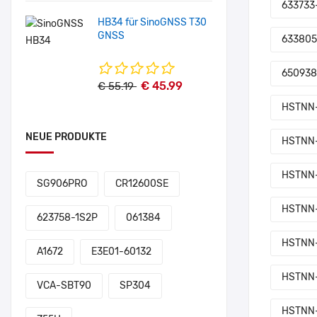
633733
HB34 für SinoGNSS T30
GNSS
633805
650938
€ 45.99
€ 55.19
HSTNN
NEUE PRODUKTE
HSTNN
HSTNN-
SG906PRO
CR12600SE
HSTNN-
623758-1S2P
061384
HSTNN-
A1672
E3E01-60132
HSTNN-
VCA-SBT90
SP304
HSTNN-