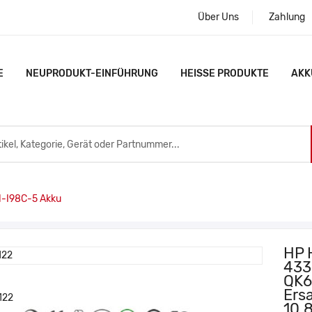
Über Uns
Zahlung
E
NEUPRODUKT-EINFÜHRUNG
HEISSE PRODUKTE
AKK
-I98C-5 Akku
HP 
433
QK6
Ers
10.