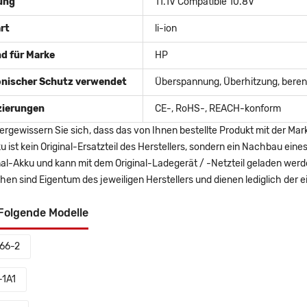
ung
11.1V Compatible 10.8V
rt
li-ion
d für Marke
HP
onischer Schutz verwendet
Überspannung, Überhitzung, berent
izierungen
CE-, RoHS-, REACH-konform
ergewissern Sie sich, dass das von Ihnen bestellte Produkt mit der Mar
u ist kein Original-Ersatzteil des Herstellers, sondern ein Nachbau ei
nal-Akku und kann mit dem Original-Ladegerät / -Netzteil geladen wer
en sind Eigentum des jeweiligen Herstellers und dienen lediglich der ei
Folgende Modelle
/66-2
-1A1