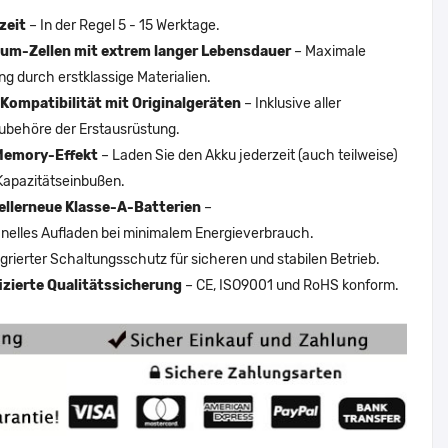
zeit
– In der Regel 5 - 15 Werktage.
um-Zellen mit extrem langer Lebensdauer
– Maximale
ng durch erstklassige Materialien.
Kompatibilität mit Originalgeräten
– Inklusive aller
ubehöre der Erstausrüstung.
Memory-Effekt
– Laden Sie den Akku jederzeit (auch teilweise)
Kapazitätseinbußen.
ellerneue Klasse-A-Batterien
–
nelles Aufladen bei minimalem Energieverbrauch.
egrierter Schaltungsschutz für sicheren und stabilen Betrieb.
fizierte Qualitätssicherung
– CE, ISO9001 und RoHS konform.