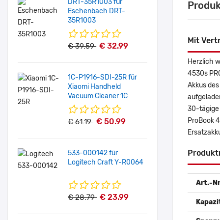
DRT-35R1003 für
Produk
Eschenbach DRT-
35R1003
Mit Vert
€ 32.99
€ 39.59
Herzlich 
4530s PR0
1C-P1916-SDI-25R für
Akkus des
Xiaomi Handheld
Vacuum Cleaner 1C
aufgeladen
30-tägige 
ProBook 4
€ 50.99
€ 61.19
Ersatzakk
Produkt
533-000142 für
Logitech Craft Y-R0064
Art.-Nr
€ 23.99
€ 28.79
Kapazi