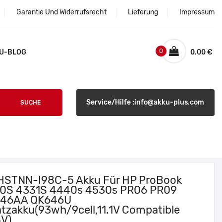
Garantie Und Widerrufsrecht
Lieferung
Impressum
0
U-BLOG
0.00 €
Service/Hilfe :info@akku-plus.com
SUCHE
HSTNN-I98C-5 Akku Für HP ProBook
0S 4331S 4440s 4530s PR06 PR09
46AA QK646U
atzakku(93wh/9cell,11.1V Compatible
8V)