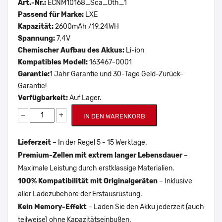
Art.-Nr.:
ECNM10168_Sca_Oth_1
Passend für Marke:
LXE
Kapazität:
2600mAh /19.24WH
Spannung:
7.4V
Chemischer Aufbau des Akkus:
Li-ion
Kompatibles Modell:
163467-0001
Garantie:
1 Jahr Garantie und 30-Tage Geld-Zurück-
Garantie!
Verfügbarkeit:
Auf Lager.
−
+
IN DEN WARENKORB
Lieferzeit
– In der Regel 5 - 15 Werktage.
Premium-Zellen mit extrem langer Lebensdauer
–
Maximale Leistung durch erstklassige Materialien.
100% Kompatibilität mit Originalgeräten
– Inklusive
aller Ladezubehöre der Erstausrüstung.
Kein Memory-Effekt
– Laden Sie den Akku jederzeit (auch
teilweise) ohne Kapazitätseinbußen.