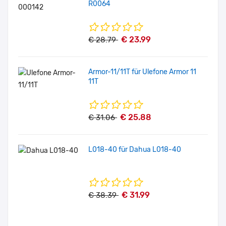
R0064
€ 23.99
€ 28.79
Armor-11/11T für Ulefone Armor 11
11T
€ 25.88
€ 31.06
L018-40 für Dahua L018-40
€ 31.99
€ 38.39