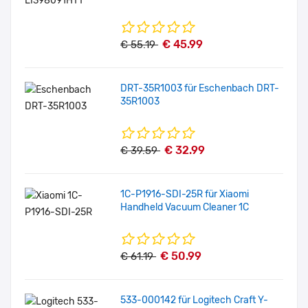
€ 45.99
€ 55.19
DRT-35R1003 für Eschenbach DRT-
35R1003
€ 32.99
€ 39.59
1C-P1916-SDI-25R für Xiaomi
Handheld Vacuum Cleaner 1C
€ 50.99
€ 61.19
533-000142 für Logitech Craft Y-