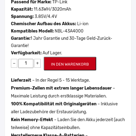
Passend für Marke:
TP-Link
Kapazität:
11.63WH/3020mAh
Spannung:
3.85V/4.4V
Chemischer Aufbau des Akkus:
Li-ion
Kompatibles Modell:
NBL-43A4000
Garantie:
1 Jahr Garantie und 30-Tage Geld-Zurück-
Garantie!
Verfügbarkeit:
Auf Lager.
−
+
IN DEN WARENKORB
Lieferzeit
– In der Regel 5 - 15 Werktage.
Premium-Zellen mit extrem langer Lebensdauer
–
Maximale Leistung durch erstklassige Materialien.
100% Kompatibilität mit Originalgeräten
– Inklusive
aller Ladezubehöre der Erstausrüstung.
Kein Memory-Effekt
– Laden Sie den Akku jederzeit (auch
teilweise) ohne Kapazitätseinbußen.
Herstellerneue Klasse-A-Batterien
–