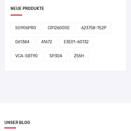
NEUE PRODUKTE
SG906PRO
CR12600SE
623758-1S2P
061384
A1672
E3E01-60132
VCA-SBT90
SP304
Z55H
UNSER BLOG