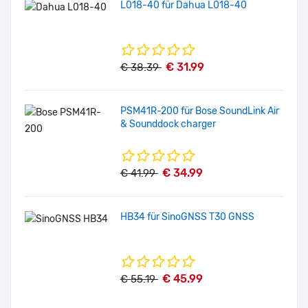
L018-40 für Dahua L018-40
€ 31.99
€ 38.39
PSM41R-200 für Bose SoundLink Air
& Sounddock charger
€ 34.99
€ 41.99
HB34 für SinoGNSS T30 GNSS
€ 45.99
€ 55.19