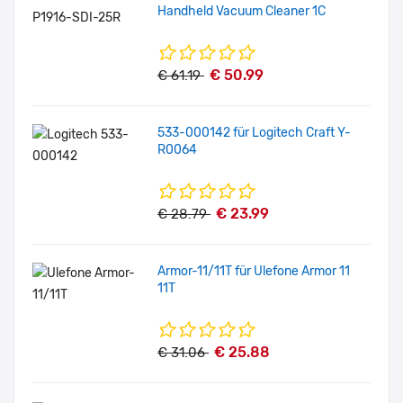
Handheld Vacuum Cleaner 1C
€ 50.99
€ 61.19
533-000142 für Logitech Craft Y-
R0064
€ 23.99
€ 28.79
Armor-11/11T für Ulefone Armor 11
11T
€ 25.88
€ 31.06