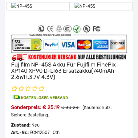
Fujifilm NP-45S Akku Für Fujifilm FinePix
XP140 XP90 D-LI63 Ersatzakku(740mAh
2.6WH,3.7V 4.3V)
Sonderpreis: € 25.19
€ 30.23
(Käuferschutz,
Sichere Bestellung)
Zustand:
Neu
Art.-Nr.:
ECN12507_Oth