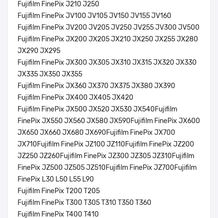
Fujifilm FinePix J210 J250
Fujifilm FinePix JV100 JV105 JV150 JV155 JV160
Fujifilm FinePix JV200 JV205 JV250 JV255 JV300 JV500
Fujifilm FinePix JX200 JX205 JX210 JX250 JX255 JX280
JX290 JX295
Fujifilm FinePix JX300 JX305 JX310 JX315 JX320 JX330
JX335 JX350 JX355
Fujifilm FinePix JX360 JX370 JX375 JX380 JX390
Fujifilm FinePix JX400 JX405 JX420
Fujifilm FinePix JX500 JX520 JX530 JX540Fujifilm
FinePix JX550 JX560 JX580 JX590Fujifilm FinePix JX600
JX650 JX660 JX680 JX690Fujifilm FinePix JX700
JX710Fujifilm FinePix JZ100 JZ110Fujifilm FinePix JZ200
JZ250 JZ260Fujifilm FinePix JZ300 JZ305 JZ310Fujifilm
FinePix JZ500 JZ505 JZ510Fujifilm FinePix JZ700Fujifilm
FinePix L30 L50 L55 L90
Fujifilm FinePix T200 T205
Fujifilm FinePix T300 T305 T310 T350 T360
Fujifilm FinePix T400 T410