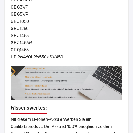
GE E1680W
GE G3WP
GE G5WP
GE J1050
GE J1250
GE J1455
GE J1456W
GE Q1455
HP PW460t PW550z SW450
Wissenswertes:
Mit diesem Li-Ionen-Akku erwerben Sie ein
Qualitätsprodukt. Der Akku ist 100% baugleich zu dem