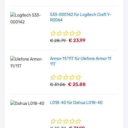
533-000142 für Logitech Craft Y-
R0064
€ 23.99
€ 28.79
Armor-11/11T für Ulefone Armor 11
11T
€ 25.88
€ 31.06
L018-40 für Dahua L018-40