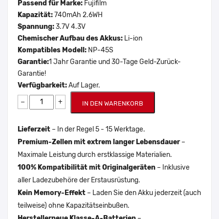
Passend für Marke:
Fujifilm
Kapazität:
740mAh 2.6WH
Spannung:
3.7V 4.3V
Chemischer Aufbau des Akkus:
Li-ion
Kompatibles Modell:
NP-45S
Garantie:
1 Jahr Garantie und 30-Tage Geld-Zurück-
Garantie!
Verfügbarkeit:
Auf Lager.
−
+
IN DEN WARENKORB
Lieferzeit
– In der Regel 5 - 15 Werktage.
Premium-Zellen mit extrem langer Lebensdauer
–
Maximale Leistung durch erstklassige Materialien.
100% Kompatibilität mit Originalgeräten
– Inklusive
aller Ladezubehöre der Erstausrüstung.
Kein Memory-Effekt
– Laden Sie den Akku jederzeit (auch
teilweise) ohne Kapazitätseinbußen.
Herstellerneue Klasse-A-Batterien
–