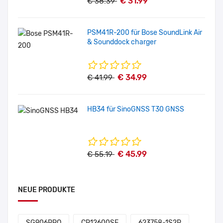
€ 31.99
€ 38.39
PSM41R-200 für Bose SoundLink Air
& Sounddock charger
€ 34.99
€ 41.99
HB34 für SinoGNSS T30 GNSS
€ 45.99
€ 55.19
NEUE PRODUKTE
SG906PRO
CR12600SE
623758-1S2P